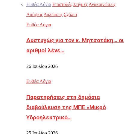
Ευθέα Λόγια
Επιστολές
Στιγμές
Ανακοινώσεις
Απόψεις
Δηλώσεις
Σχόλια
Ευθέα Λόγια
Δυστυχώς για τον κ. Μητσοτάκη… οι
αριθμοί λένε…
26 Ιουλίου 2026
Ευθέα Λόγια
Παρατηρήσεις στη δημόσια
διαβούλευση της ΜΠΕ «Μικρό
Υδροηλεκτρικό…
25 Ιουλίου 2026