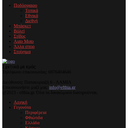
Ποδόσφαιρο
Τοπικά
Εθνικά
Διεθνή
Μπάσκετ
Βόλεϊ
Στίβος
Auto Moto
Άλλα σπορ
Στοίχημα
Σχετικά με εμάς
Τηλέφωνo επικοινωνίας: 6976404646
Διεύθυνση: Παπακυριαζή 6 - ΛΑΜΙΑ
Επικοινωνήστε μαζί μας:
info@efthia.gr
@2023 - efthia.gr. Όλα τα δικαιώματα διατηρούνται.
Αρχική
Γεγονότα
Περιφέρεια
Φθιώτιδα
Ελλάδα
Κόσμος