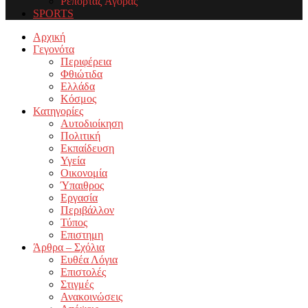
Ρεπορτάζ Αγοράς
SPORTS
Facebook
Twitter
Instagram
Youtube
Email
Αρχική
Γεγονότα
Περιφέρεια
Φθιώτιδα
Ελλάδα
Κόσμος
Κατηγορίες
Αυτοδιοίκηση
Πολιτική
Εκπαίδευση
Υγεία
Οικονομία
Ύπαιθρος
Εργασία
Περιβάλλον
Τύπος
Επιστημη
Άρθρα – Σχόλια
Ευθέα Λόγια
Επιστολές
Στιγμές
Ανακοινώσεις