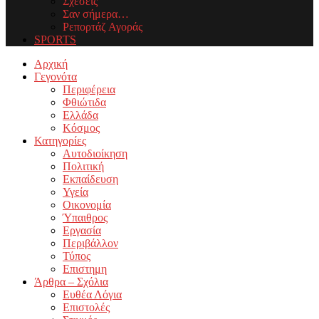
Σχέσεις
Σαν σήμερα…
Ρεπορτάζ Αγοράς
SPORTS
Facebook
Twitter
Instagram
Youtube
Email
Αρχική
Γεγονότα
Περιφέρεια
Φθιώτιδα
Ελλάδα
Κόσμος
Κατηγορίες
Αυτοδιοίκηση
Πολιτική
Εκπαίδευση
Υγεία
Οικονομία
Ύπαιθρος
Εργασία
Περιβάλλον
Τύπος
Επιστημη
Άρθρα – Σχόλια
Ευθέα Λόγια
Επιστολές