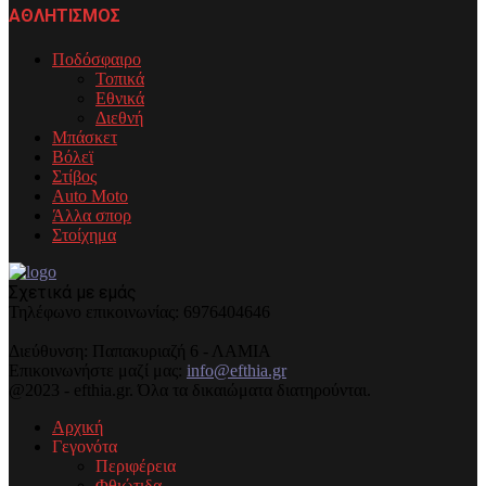
ΑΘΛΗΤΙΣΜΟΣ
Ποδόσφαιρο
Τοπικά
Εθνικά
Διεθνή
Μπάσκετ
Βόλεϊ
Στίβος
Auto Moto
Άλλα σπορ
Στοίχημα
Σχετικά με εμάς
Τηλέφωνo επικοινωνίας: 6976404646
Διεύθυνση: Παπακυριαζή 6 - ΛΑΜΙΑ
Επικοινωνήστε μαζί μας:
info@efthia.gr
@2023 - efthia.gr. Όλα τα δικαιώματα διατηρούνται.
Αρχική
Γεγονότα
Περιφέρεια
Φθιώτιδα