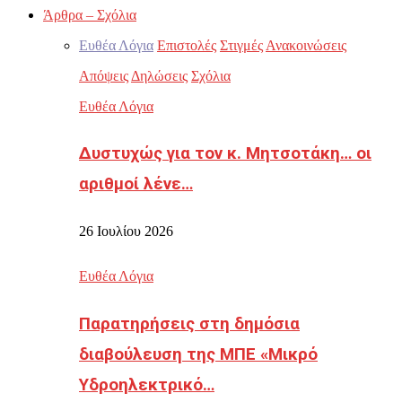
Άρθρα – Σχόλια
Ευθέα Λόγια
Επιστολές
Στιγμές
Ανακοινώσεις
Απόψεις
Δηλώσεις
Σχόλια
Ευθέα Λόγια
Δυστυχώς για τον κ. Μητσοτάκη… οι
αριθμοί λένε…
26 Ιουλίου 2026
Ευθέα Λόγια
Παρατηρήσεις στη δημόσια
διαβούλευση της ΜΠΕ «Μικρό
Υδροηλεκτρικό…