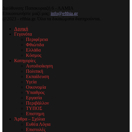
Διεύθυνση: Παπακυριαζή 6 - ΛΑΜΙΑ
Επικοινωνήστε μαζί μας:
info@efthia.gr
@2023 - efthia.gr. Όλα τα δικαιώματα διατηρούνται.
Αρχική
Γεγονότα
Περιφέρεια
Φθιώτιδα
Ελλάδα
Κόσμος
Κατηγορίες
Αυτοδιοίκηση
Πολιτική
Εκπαίδευση
Υγεία
Οικονομία
Ύπαιθρος
Εργασία
Περιβάλλον
ΤΥΠΟΣ
Επιστημη
Άρθρα – Σχόλια
Ευθέα Λόγια
Επιστολές