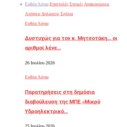
Ευθέα Λόγια
Επιστολές
Στιγμές
Ανακοινώσεις
Απόψεις
Δηλώσεις
Σχόλια
Ευθέα Λόγια
Δυστυχώς για τον κ. Μητσοτάκη… οι
αριθμοί λένε…
26 Ιουλίου 2026
Ευθέα Λόγια
Παρατηρήσεις στη δημόσια
διαβούλευση της ΜΠΕ «Μικρό
Υδροηλεκτρικό…
25 Ιουλίου 2026