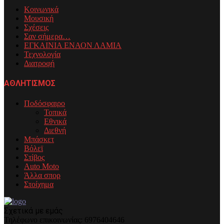
Κοινωνικά
Μουσική
Σχέσεις
Σαν σήμερα…
ΕΓΚΑΙΝΙΑ ΕΝΑΟΝ ΛΑΜΙΑ
Τεχνολογία
Διατροφή
ΑΘΛΗΤΙΣΜΟΣ
Ποδόσφαιρο
Τοπικά
Εθνικά
Διεθνή
Μπάσκετ
Βόλεϊ
Στίβος
Auto Moto
Άλλα σπορ
Στοίχημα
Σχετικά με εμάς
Τηλέφωνo επικοινωνίας: 6976404646