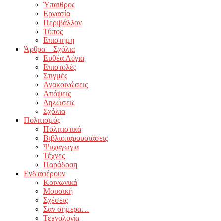
Ύπαιθρος
Εργασία
Περιβάλλον
Τύπος
Επιστημη
Άρθρα – Σχόλια
Ευθέα Λόγια
Επιστολές
Στιγμές
Ανακοινώσεις
Απόψεις
Δηλώσεις
Σχόλια
Πολιτισμός
Πολιτιστικά
Βιβλιοπαρουσιάσεις
Ψυχαγωγία
Τέχνες
Παράδοση
Ενδιαφέρουν
Κοινωνικά
Μουσική
Σχέσεις
Σαν σήμερα…
Τεχνολογία