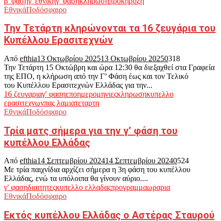
β' φαση
γ' εθνικη
γ' φαση
κληρωση
προκηρυξη
Εθνικά
Ποδόσφαιρο
Την Τετάρτη κληρώνονται τα 16 ζευγάρια του
Κυπέλλου Ερασιτεχνών
Από
efthia
13 Οκτωβρίου 2025
13 Οκτωβρίου 2025
0
318
Την Τετάρτη 15 Οκτώβρη και ώρα 12:30 θα διεξαχθεί στα Γραφεία
της ΕΠΟ, η κλήρωση από την Γ’ Φάση έως και τον Τελικό
του Κυπέλλου Ερασιτεχνών Ελλάδας για την...
16 ζευγαρια
γ' φαση
επο
ημερομηνιες
κληρωση
κυπελλο
ερασιτεχνων
πας λαμια
τεταρτη
Εθνικά
Ποδόσφαιρο
Τρία ματς σήμερα για την γ’ φάση του
κυπέλλου Ελλάδας
Από
efthia
14 Σεπτεμβρίου 2024
14 Σεπτεμβρίου 2024
0
524
Με τρία παιχνίδια αρχίζει σήμερα η 3η φάση του κυπέλλου
Ελλάδας, ενώ τα υπόλοιπα θα γίνουν αύριο....
γ' φαση
διαιτητες
κυπελλο ελλαδας
προγραμμα
ωραρια
Εθνικά
Ποδόσφαιρο
Εκτός κυπέλλου Ελλάδας ο Αστέρας Σταυρού