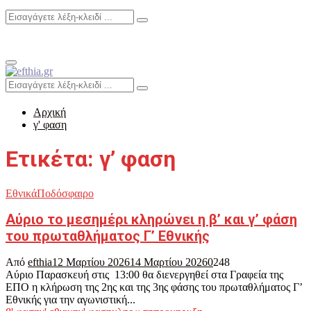
Search
Search
for:
Primary
Menu
Search
Search
for:
Αρχική
γ' φαση
Ετικέτα: γ’ φαση
Εθνικά
Ποδόσφαιρο
Αύριο το μεσημέρι κληρώνει η β’ και γ’ φάση
του πρωταθλήματος Γ’ Εθνικής
Από
efthia
12 Μαρτίου 2026
14 Μαρτίου 2026
0
248
Αύριο Παρασκευή στις 13:00 θα διενεργηθεί στα Γραφεία της
ΕΠΟ η κλήρωση της 2ης και της 3ης φάσης του πρωταθλήματος Γ’
Εθνικής για την αγωνιστική...