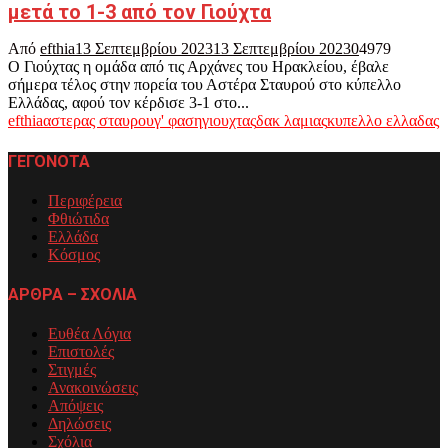
μετά το 1-3 από τον Γιούχτα
Από
efthia
13 Σεπτεμβρίου 2023
13 Σεπτεμβρίου 2023
0
4979
Ο Γιούχτας η ομάδα από τις Αρχάνες του Ηρακλείου, έβαλε
σήμερα τέλος στην πορεία του Αστέρα Σταυρού στο κύπελλο
Ελλάδας, αφού τον κέρδισε 3-1 στο...
efthia
αστερας σταυρου
γ' φαση
γιουχτας
δακ λαμιας
κυπελλο ελλαδας
ΓΕΓΟΝΟΤΑ
Περιφέρεια
Φθιώτιδα
Ελλάδα
Κόσμος
ΑΡΘΡΑ – ΣΧΟΛΙΑ
Ευθέα Λόγια
Επιστολές
Στιγμές
Ανακοινώσεις
Απόψεις
Δηλώσεις
Σχόλια