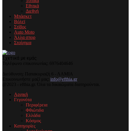
Τοπικά
Εθνικά
Διεθνή
Μπάσκετ
Βόλεϊ
Στίβος
Auto Moto
Άλλα σπορ
Στοίχημα
Σχετικά με εμάς
Τηλέφωνo επικοινωνίας: 6976404646
Διεύθυνση: Παπακυριαζή 6 - ΛΑΜΙΑ
Επικοινωνήστε μαζί μας:
info@efthia.gr
@2023 - efthia.gr. Όλα τα δικαιώματα διατηρούνται.
Αρχική
Γεγονότα
Περιφέρεια
Φθιώτιδα
Ελλάδα
Κόσμος
Κατηγορίες