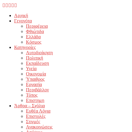
Facebook
Twitter
Instagram
Youtube
Email
Αρχική
Γεγονότα
Περιφέρεια
Φθιώτιδα
Ελλάδα
Κόσμος
Κατηγορίες
Αυτοδιοίκηση
Πολιτική
Εκπαίδευση
Υγεία
Οικονομία
Ύπαιθρος
Εργασία
Περιβάλλον
Τύπος
Επιστημη
Άρθρα – Σχόλια
Ευθέα Λόγια
Επιστολές
Στιγμές
Ανακοινώσεις