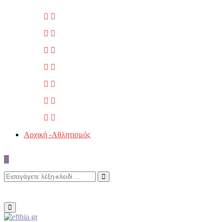
Αρχική -Αθλητισμός
Search
Search
for:
Primary
Menu