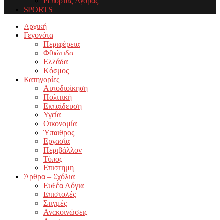
Ρεπορτάζ Αγοράς
SPORTS
Facebook
Twitter
Instagram
Youtube
Email
Αρχική
Γεγονότα
Περιφέρεια
Φθιώτιδα
Ελλάδα
Κόσμος
Κατηγορίες
Αυτοδιοίκηση
Πολιτική
Εκπαίδευση
Υγεία
Οικονομία
Ύπαιθρος
Εργασία
Περιβάλλον
Τύπος
Επιστημη
Άρθρα – Σχόλια
Ευθέα Λόγια
Επιστολές
Στιγμές
Ανακοινώσεις