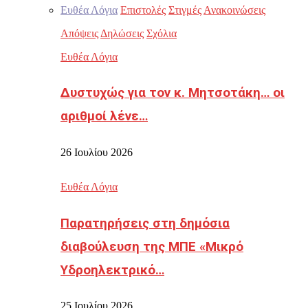
Ευθέα Λόγια
Επιστολές
Στιγμές
Ανακοινώσεις
Απόψεις
Δηλώσεις
Σχόλια
Ευθέα Λόγια
Δυστυχώς για τον κ. Μητσοτάκη… οι
αριθμοί λένε…
26 Ιουλίου 2026
Ευθέα Λόγια
Παρατηρήσεις στη δημόσια
διαβούλευση της ΜΠΕ «Μικρό
Υδροηλεκτρικό…
25 Ιουλίου 2026