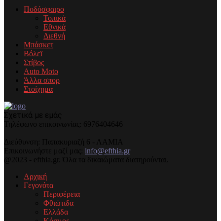
Ποδόσφαιρο
Τοπικά
Εθνικά
Διεθνή
Μπάσκετ
Βόλεϊ
Στίβος
Auto Moto
Άλλα σπορ
Στοίχημα
Σχετικά με εμάς
Τηλέφωνo επικοινωνίας: 6976404646
Διεύθυνση: Παπακυριαζή 6 - ΛΑΜΙΑ
Επικοινωνήστε μαζί μας:
info@efthia.gr
@2023 - efthia.gr. Όλα τα δικαιώματα διατηρούνται.
Αρχική
Γεγονότα
Περιφέρεια
Φθιώτιδα
Ελλάδα
Κόσμος