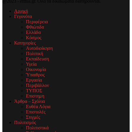
@2023 - efthia.gr. Όλα τα δικαιώματα διατηρούνται.
Αρχική
Γεγονότα
Περιφέρεια
Φθιώτιδα
Ελλάδα
Κόσμος
Κατηγορίες
Αυτοδιοίκηση
Πολιτική
Εκπαίδευση
Υγεία
Οικονομία
Ύπαιθρος
Εργασία
Περιβάλλον
ΤΥΠΟΣ
Επιστημη
Άρθρα – Σχόλια
Ευθέα Λόγια
Επιστολές
Στιγμές
Πολιτισμός
Πολιτιστικά