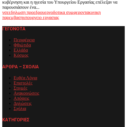
κυβέρνηση και η ηγεσία του Υπουργείου Εργασίας επέλεξαν να
παρουσιάσουν ένα...
γσεε
δηλωση προεδρου
εργοδοτικα συμφεροντα
κυνικη
παρεμβαση
υπουργειο εργασιας
ΓΕΓΟΝΟΤΑ
Περιφέρεια
Φθιώτιδα
Ελλάδα
Κόσμος
ΑΡΘΡΑ – ΣΧΟΛΙΑ
Ευθέα Λόγια
Επιστολές
Στιγμές
Ανακοινώσεις
Απόψεις
Δηλώσεις
Σχόλια
ΚΑΤΗΓΟΡΙΕΣ