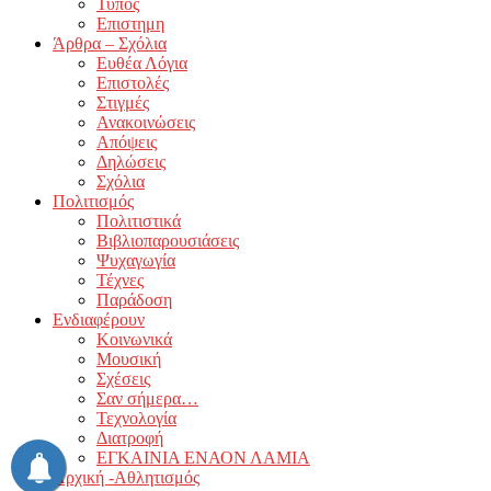
Τύπος
Επιστημη
Άρθρα – Σχόλια
Ευθέα Λόγια
Επιστολές
Στιγμές
Ανακοινώσεις
Απόψεις
Δηλώσεις
Σχόλια
Πολιτισμός
Πολιτιστικά
Βιβλιοπαρουσιάσεις
Ψυχαγωγία
Τέχνες
Παράδοση
Ενδιαφέρουν
Κοινωνικά
Μουσική
Σχέσεις
Σαν σήμερα…
Τεχνολογία
Διατροφή
ΕΓΚΑΙΝΙΑ ΕΝΑΟΝ ΛΑΜΙΑ
Αρχική -Αθλητισμός