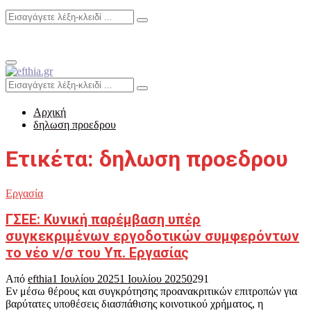
Search
Search
for:
Primary
Menu
Search
Search
for:
Αρχική
δηλωση προεδρου
Ετικέτα: δηλωση προεδρου
Εργασία
ΓΣΕΕ: Κυνική παρέμβαση υπέρ
συγκεκριμένων εργοδοτικών συμφερόντων
το νέο ν/σ του Υπ. Εργασίας
Από
efthia
1 Ιουλίου 2025
1 Ιουλίου 2025
0
291
Εν μέσω θέρους και συγκρότησης προανακριτικών επιτροπών για
βαρύτατες υποθέσεις διασπάθισης κοινοτικού χρήματος, η