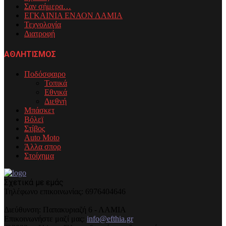
Σαν σήμερα…
ΕΓΚΑΙΝΙΑ ΕΝΑΟΝ ΛΑΜΙΑ
Τεχνολογία
Διατροφή
ΑΘΛΗΤΙΣΜΟΣ
Ποδόσφαιρο
Τοπικά
Εθνικά
Διεθνή
Μπάσκετ
Βόλεϊ
Στίβος
Auto Moto
Άλλα σπορ
Στοίχημα
Σχετικά με εμάς
Τηλέφωνo επικοινωνίας: 6976404646
Διεύθυνση: Παπακυριαζή 6 - ΛΑΜΙΑ
Επικοινωνήστε μαζί μας:
info@efthia.gr