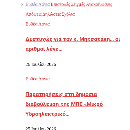
Ευθέα Λόγια
Επιστολές
Στιγμές
Ανακοινώσεις
Απόψεις
Δηλώσεις
Σχόλια
Ευθέα Λόγια
Δυστυχώς για τον κ. Μητσοτάκη… οι
αριθμοί λένε…
26 Ιουλίου 2026
Ευθέα Λόγια
Παρατηρήσεις στη δημόσια
διαβούλευση της ΜΠΕ «Μικρό
Υδροηλεκτρικό…
25 Ιουλίου 2026