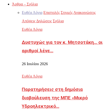
Άρθρα – Σχόλια
Ευθέα Λόγια
Επιστολές
Στιγμές
Ανακοινώσεις
Απόψεις
Δηλώσεις
Σχόλια
Ευθέα Λόγια
Δυστυχώς για τον κ. Μητσοτάκη… οι
αριθμοί λένε…
26 Ιουλίου 2026
Ευθέα Λόγια
Παρατηρήσεις στη δημόσια
διαβούλευση της ΜΠΕ «Μικρό
Υδροηλεκτρικό…