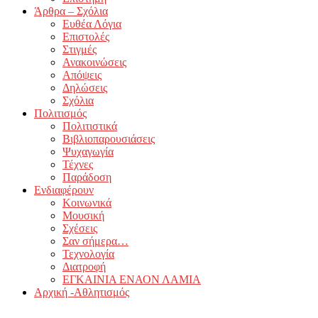
Άρθρα – Σχόλια
Ευθέα Λόγια
Επιστολές
Στιγμές
Ανακοινώσεις
Απόψεις
Δηλώσεις
Σχόλια
Πολιτισμός
Πολιτιστικά
Βιβλιοπαρουσιάσεις
Ψυχαγωγία
Τέχνες
Παράδοση
Ενδιαφέρουν
Κοινωνικά
Μουσική
Σχέσεις
Σαν σήμερα…
Τεχνολογία
Διατροφή
ΕΓΚΑΙΝΙΑ ΕΝΑΟΝ ΛΑΜΙΑ
Αρχική -Αθλητισμός