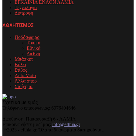
ΕΓΚΑΙΝΙΑ ΕΝΑΟΝ ΛΑΜΙΑ
Τεχνολογία
Διατροφή
ΑΘΛΗΤΙΣΜΟΣ
Ποδόσφαιρο
Τοπικά
Εθνικά
Διεθνή
Μπάσκετ
Βόλεϊ
Στίβος
Auto Moto
Άλλα σπορ
Στοίχημα
Σχετικά με εμάς
Τηλέφωνo επικοινωνίας: 6976404646
Διεύθυνση: Παπακυριαζή 6 - ΛΑΜΙΑ
Επικοινωνήστε μαζί μας:
info@efthia.gr
@2023 - efthia.gr. Όλα τα δικαιώματα διατηρούνται.