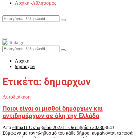
Αρχική -Αθλητισμός
Search
Search
for:
Primary
Menu
Search
Search
for:
Αρχική
δημαρχων
Ετικέτα: δημαρχων
Αυτοδιοίκηση
Ποιοι είναι οι μισθοί δημάρχων και
αντιδημάρχων σε όλη την Ελλάδα
Από
efthia
11 Οκτωβρίου 2023
11 Οκτωβρίου 2023
0
3643
Σύμφωνα με τον πληθυσμό του κάθε δήμου, κυμαίνονται τα ποσά