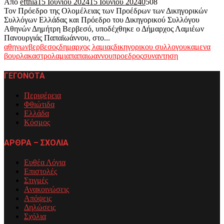
Από
efthia
15 Ιουνίου 2024
15 Ιουνίου 2024
0
508
Τον Πρόεδρο της Ολομέλειας των Προέδρων των Δικηγορικών
Συλλόγων Ελλάδας και Πρόεδρο του Δικηγορικού Συλλόγου
Αθηνών Δημήτρη Βερβεσό, υποδέχθηκε ο Δήμαρχος Λαμιέων
Πανουργιάς Παπαϊωάννου, στο...
αθηνων
βερβεσος
δημαρχος λαμιας
δικηγορικου συλλογου
καμενα
βουρλα
καστρο
λαμια
παπαιωαννου
προεδρος
συναντηση
ΓΕΓΟΝΟΤΑ
Περιφέρεια
Φθιώτιδα
Ελλάδα
Κόσμος
ΑΡΘΡΑ – ΣΧΟΛΙΑ
Ευθέα Λόγια
Επιστολές
Στιγμές
Ανακοινώσεις
Απόψεις
Δηλώσεις
Σχόλια