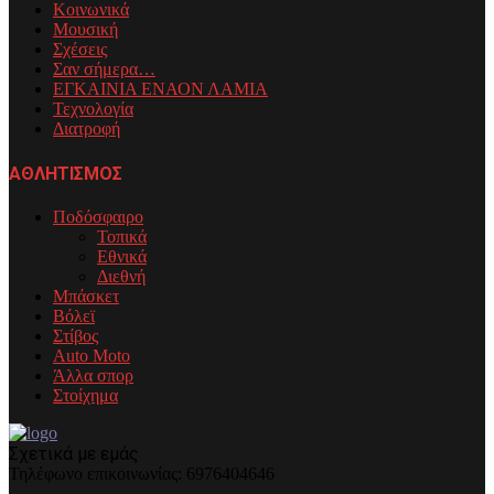
Κοινωνικά
Μουσική
Σχέσεις
Σαν σήμερα…
ΕΓΚΑΙΝΙΑ ΕΝΑΟΝ ΛΑΜΙΑ
Τεχνολογία
Διατροφή
ΑΘΛΗΤΙΣΜΟΣ
Ποδόσφαιρο
Τοπικά
Εθνικά
Διεθνή
Μπάσκετ
Βόλεϊ
Στίβος
Auto Moto
Άλλα σπορ
Στοίχημα
Σχετικά με εμάς
Τηλέφωνo επικοινωνίας: 6976404646