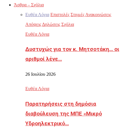
Άρθρα – Σχόλια
Ευθέα Λόγια
Επιστολές
Στιγμές
Ανακοινώσεις
Απόψεις
Δηλώσεις
Σχόλια
Ευθέα Λόγια
Δυστυχώς για τον κ. Μητσοτάκη… οι
αριθμοί λένε…
26 Ιουλίου 2026
Ευθέα Λόγια
Παρατηρήσεις στη δημόσια
διαβούλευση της ΜΠΕ «Μικρό
Υδροηλεκτρικό…