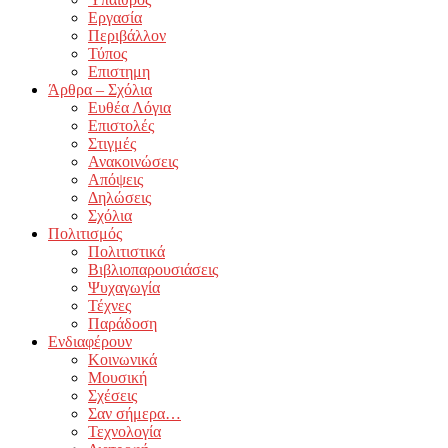
Εργασία
Περιβάλλον
Τύπος
Επιστημη
Άρθρα – Σχόλια
Ευθέα Λόγια
Επιστολές
Στιγμές
Ανακοινώσεις
Απόψεις
Δηλώσεις
Σχόλια
Πολιτισμός
Πολιτιστικά
Βιβλιοπαρουσιάσεις
Ψυχαγωγία
Τέχνες
Παράδοση
Ενδιαφέρουν
Κοινωνικά
Μουσική
Σχέσεις
Σαν σήμερα…
Τεχνολογία