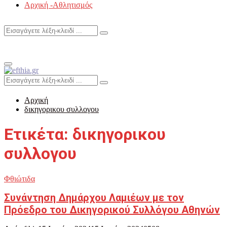
Αρχική -Αθλητισμός
Search
Search
for:
Primary
Menu
Search
Search
for:
Αρχική
δικηγορικου συλλογου
Ετικέτα: δικηγορικου
συλλογου
Φθιώτιδα
Συνάντηση Δημάρχου Λαμιέων με τον
Πρόεδρο του Δικηγορικού Συλλόγου Αθηνών