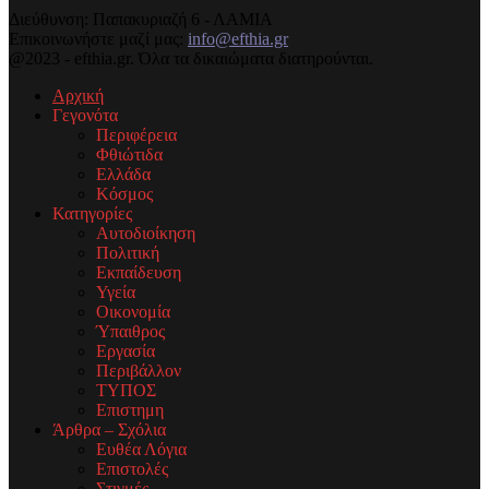
Διεύθυνση: Παπακυριαζή 6 - ΛΑΜΙΑ
Επικοινωνήστε μαζί μας:
info@efthia.gr
@2023 - efthia.gr. Όλα τα δικαιώματα διατηρούνται.
Αρχική
Γεγονότα
Περιφέρεια
Φθιώτιδα
Ελλάδα
Κόσμος
Κατηγορίες
Αυτοδιοίκηση
Πολιτική
Εκπαίδευση
Υγεία
Οικονομία
Ύπαιθρος
Εργασία
Περιβάλλον
ΤΥΠΟΣ
Επιστημη
Άρθρα – Σχόλια
Ευθέα Λόγια
Επιστολές
Στιγμές