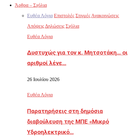
Άρθρα – Σχόλια
Ευθέα Λόγια
Επιστολές
Στιγμές
Ανακοινώσεις
Απόψεις
Δηλώσεις
Σχόλια
Ευθέα Λόγια
Δυστυχώς για τον κ. Μητσοτάκη… οι
αριθμοί λένε…
26 Ιουλίου 2026
Ευθέα Λόγια
Παρατηρήσεις στη δημόσια
διαβούλευση της ΜΠΕ «Μικρό
Υδροηλεκτρικό…