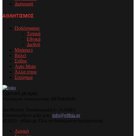
Διατροφή
ΑΘΛΗΤΙΣΜΟΣ
Ποδόσφαιρο
Τοπικά
Εθνικά
Διεθνή
Μπάσκετ
Βόλεϊ
Στίβος
Auto Moto
Άλλα σπορ
Στοίχημα
Σχετικά με εμάς
Τηλέφωνo επικοινωνίας: 6976404646
Διεύθυνση: Παπακυριαζή 6 - ΛΑΜΙΑ
Επικοινωνήστε μαζί μας:
info@efthia.gr
@2023 - efthia.gr. Όλα τα δικαιώματα διατηρούνται.
Αρχική