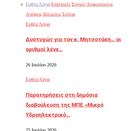
Ευθέα Λόγια
Επιστολές
Στιγμές
Ανακοινώσεις
Απόψεις
Δηλώσεις
Σχόλια
Ευθέα Λόγια
Δυστυχώς για τον κ. Μητσοτάκη… οι
αριθμοί λένε…
26 Ιουλίου 2026
Ευθέα Λόγια
Παρατηρήσεις στη δημόσια
διαβούλευση της ΜΠΕ «Μικρό
Υδροηλεκτρικό…
25 Ιουλίου 2026