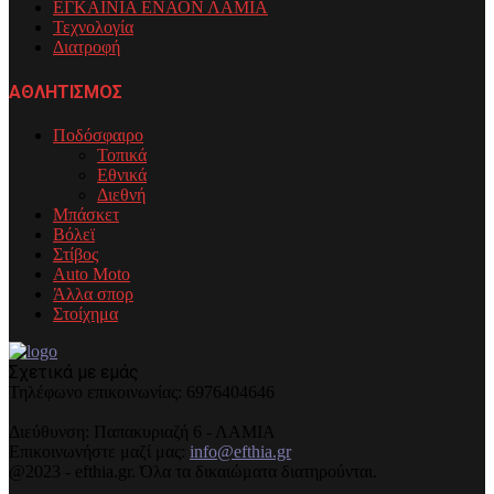
ΕΓΚΑΙΝΙΑ ΕΝΑΟΝ ΛΑΜΙΑ
Τεχνολογία
Διατροφή
ΑΘΛΗΤΙΣΜΟΣ
Ποδόσφαιρο
Τοπικά
Εθνικά
Διεθνή
Μπάσκετ
Βόλεϊ
Στίβος
Auto Moto
Άλλα σπορ
Στοίχημα
Σχετικά με εμάς
Τηλέφωνo επικοινωνίας: 6976404646
Διεύθυνση: Παπακυριαζή 6 - ΛΑΜΙΑ
Επικοινωνήστε μαζί μας:
info@efthia.gr
@2023 - efthia.gr. Όλα τα δικαιώματα διατηρούνται.