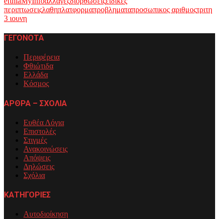
efthia
MyInfo
αλλαγες
διορθωσεις
ειδικες
περιπτωσεις
λαθη
πλατφορμα
προβληματα
προσωπικος αριθμος
τριτη
3 ιουνη
ΓΕΓΟΝΟΤΑ
Περιφέρεια
Φθιώτιδα
Ελλάδα
Κόσμος
ΑΡΘΡΑ – ΣΧΟΛΙΑ
Ευθέα Λόγια
Επιστολές
Στιγμές
Ανακοινώσεις
Απόψεις
Δηλώσεις
Σχόλια
ΚΑΤΗΓΟΡΙΕΣ
Αυτοδιοίκηση