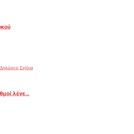
οκού
Δηλώσεις
Σχόλια
ιθμοί λένε…