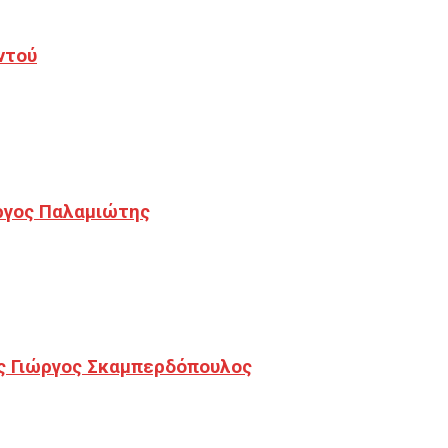
ντού
ργος Παλαμιώτης
ς Γιώργος Σκαμπερδόπουλος