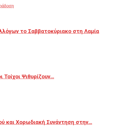
ράδοση
λλόγων το Σαββατοκύριακο στη Λαμία
 Τοίχοι Ψιθυρίζουν…
ού και Χορωδιακή Συνάντηση στην…