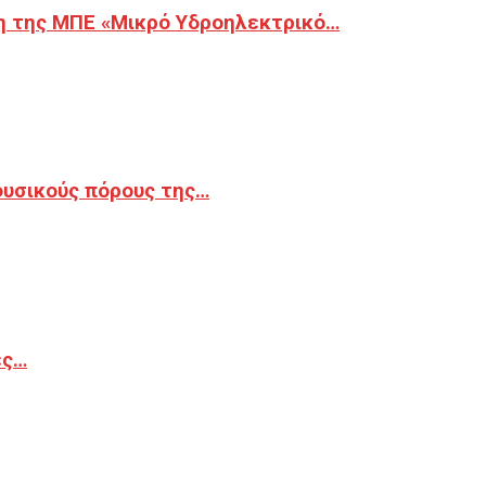
η της ΜΠΕ «Μικρό Υδροηλεκτρικό…
φυσικούς πόρους της…
ές…