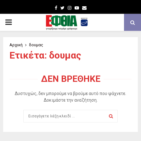
Facebook
Twitter
Instagram
Youtube
Email
PRIMARY
MENU
Αρχική
δουμας
Ετικέτα: δουμας
ΔΕΝ ΒΡΈΘΗΚΕ
Δυστυχώς, δεν μπορούμε να βρούμε αυτό που ψάχνετε.
Δοκιμάστε την αναζήτηση.
Search
for:
SEARCH