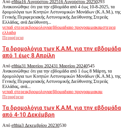
Από
efthia
16 Αυγούστου 2025
16 Αυγούστου 2025
0
293
Ανακοινώθηκε ότι για την εβδομάδα από 4 έως 10-8-2025, τα
δρομολόγια των Κινητών Αστυνομικών Μονάδων (Κ.Α.Μ.), της
Γενικής Περιφερειακής Αστυνομικής Διεύθυνσης Στερεάς
Ελλάδας, ανά Διεύθυνση...
γεπαδ στερεας
δρομολογια
εβδομαδιαιο προγραμμα
καμ
στερεα
ελλαδα
Περιφέρεια
Τα δρομολόγια των Κ.Α.Μ. για την εβδομάδα
από 1 έως 8 Απρίλη
Από
efthia
31 Μαρτίου 2024
31 Μαρτίου 2024
0
545
Ανακοινώθηκε ότι για την εβδομάδα από 1 έως 8 Μάρτη, τα
δρομολόγια των Κινητών Αστυνομικών Μονάδων (Κ.Α.Μ.), της
Γενικής Περιφερειακής Αστυνομικής Διεύθυνσης Στερεάς
Ελλάδας, ανά...
γεπαδ στερεας
δρομολογια
εβδομαδιαιο προγραμμα
καμ
Περιφέρεια
Τα δρομολόγια των Κ.Α.Μ. για την εβδομάδα
από 4-10 Δεκέμβρη
Από
efthia
3 Δεκεμβρίου 2023
0
530