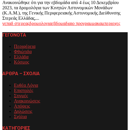
Ανακοινώθηκε ότι για την εβδομάδα από 4 έως 10 Δεκεμβρίου
2023, τα δρομολόγια των Κινητών Αστυνομικών Μονάδων
(Κ.Α.Μ.), της Γενικής Περιφερειακής Αστυνομικής Διεύθυνσης
Στερεάς Ελλάδας,...
γεπαδ στερεας
δρομολογια
εβδομαδιαιο προγραμμα
καμ
περιοχες
ΓΕΓΟΝΟΤΑ
Περιφέρεια
Φθιώτιδα
Ελλάδα
Κόσμος
ΑΡΘΡΑ – ΣΧΟΛΙΑ
Ευθέα Λόγια
Επιστολές
Στιγμές
Ανακοινώσεις
Απόψεις
Δηλώσεις
Σχόλια
ΚΑΤΗΓΟΡΙΕΣ