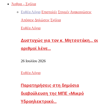
Άρθρα – Σχόλια
Ευθέα Λόγια
Επιστολές
Στιγμές
Ανακοινώσεις
Απόψεις
Δηλώσεις
Σχόλια
Ευθέα Λόγια
Δυστυχώς για τον κ. Μητσοτάκη… οι
αριθμοί λένε…
26 Ιουλίου 2026
Ευθέα Λόγια
Παρατηρήσεις στη δημόσια
διαβούλευση της ΜΠΕ «Μικρό
Υδροηλεκτρικό…