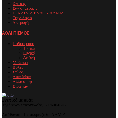
Σχέσεις
Σαν σήμερα…
ΕΓΚΑΙΝΙΑ ΕΝΑΟΝ ΛΑΜΙΑ
Τεχνολογία
Διατροφή
ΑΘΛΗΤΙΣΜΟΣ
Ποδόσφαιρο
Τοπικά
Εθνικά
Διεθνή
Μπάσκετ
Βόλεϊ
Στίβος
Auto Moto
Άλλα σπορ
Στοίχημα
Σχετικά με εμάς
Τηλέφωνo επικοινωνίας: 6976404646
Διεύθυνση: Παπακυριαζή 6 - ΛΑΜΙΑ