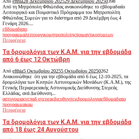
Από
efthia
28 Δεκεμβρίου 2025
29 Δεκεμβρίου 2025
0
398
Από τη Μητρόπολη Φθιώτιδας ανακοινώθηκε το εβδομαδιαίο
Λειτουργικό και Ποιμαντικό Πρόγραμμα του Μητροπολίτη
Φθιώτιδας Συμεών για το διάστημα από 29 Δεκέμβρη έως 4
Γενάρη 2026....
εβδομαδιαιο
προγραμμα
λειτουργικο
μητροπολιτης
ποιμαντικο
συμεων
Περιφέρεια
Τα δρομολόγια των Κ.Α.Μ. για την εβδομάδα
από 6 έως 12 Οκτώβρη
Από
efthia
5 Οκτωβρίου 2025
5 Οκτωβρίου 2025
0
262
Ανακοινώθηκε ότι για την εβδομάδα από 6 έως 12-10-2025, τα
δρομολόγια των Κινητών Αστυνομικών Μονάδων (Κ.Α.Μ.), της
Γενικής Περιφερειακής Αστυνομικής Διεύθυνσης Στερεάς
Ελλάδας, ανά Διεύθυνση...
αστυνομιας
γεπαδ στερεας
διευθυνσεις
δρομολογια
εβδομαδιαιο
προγραμμα
καμ
Περιφέρεια
Τα δρομολόγια των Κ.Α.Μ. για την εβδομάδα
από 18 έως 24 Αυγούστου