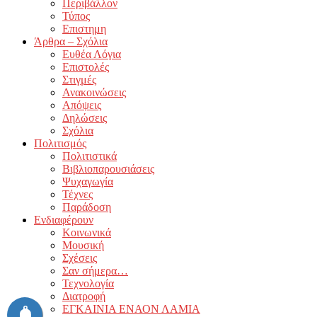
Περιβάλλον
Τύπος
Επιστημη
Άρθρα – Σχόλια
Ευθέα Λόγια
Επιστολές
Στιγμές
Ανακοινώσεις
Απόψεις
Δηλώσεις
Σχόλια
Πολιτισμός
Πολιτιστικά
Βιβλιοπαρουσιάσεις
Ψυχαγωγία
Τέχνες
Παράδοση
Ενδιαφέρουν
Κοινωνικά
Μουσική
Σχέσεις
Σαν σήμερα…
Τεχνολογία
Διατροφή
ΕΓΚΑΙΝΙΑ ΕΝΑΟΝ ΛΑΜΙΑ