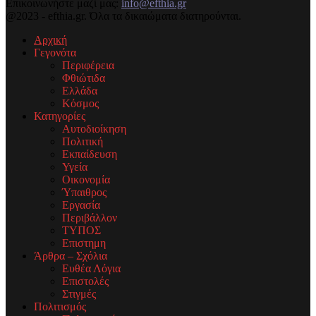
Επικοινωνήστε μαζί μας:
info@efthia.gr
@2023 - efthia.gr. Όλα τα δικαιώματα διατηρούνται.
Αρχική
Γεγονότα
Περιφέρεια
Φθιώτιδα
Ελλάδα
Κόσμος
Κατηγορίες
Αυτοδιοίκηση
Πολιτική
Εκπαίδευση
Υγεία
Οικονομία
Ύπαιθρος
Εργασία
Περιβάλλον
ΤΥΠΟΣ
Επιστημη
Άρθρα – Σχόλια
Ευθέα Λόγια
Επιστολές
Στιγμές
Πολιτισμός