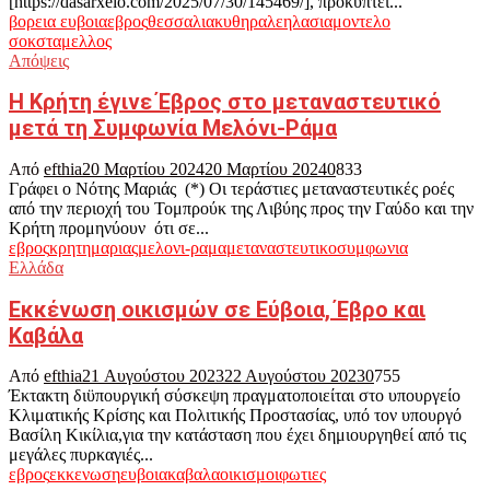
[https://dasarxeio.com/2025/07/30/145469/], προκύπτει...
βορεια ευβοια
εβρος
θεσσαλια
κυθηρα
λεηλασια
μοντελο
σοκ
σταμελλος
Απόψεις
Η Κρήτη έγινε Έβρος στο μεταναστευτικό
μετά τη Συμφωνία Μελόνι-Ράμα
Από
efthia
20 Μαρτίου 2024
20 Μαρτίου 2024
0
833
Γράφει ο Νότης Μαριάς (*) Οι τεράστιες μεταναστευτικές ροές
από την περιοχή του Τομπρούκ της Λιβύης προς την Γαύδο και την
Κρήτη προμηνύουν ότι σε...
εβρος
κρητη
μαριας
μελονι-ραμα
μεταναστευτικο
συμφωνια
Ελλάδα
Εκκένωση οικισμών σε Εύβοια, Έβρο και
Καβάλα
Από
efthia
21 Αυγούστου 2023
22 Αυγούστου 2023
0
755
Έκτακτη διϋπουργική σύσκεψη πραγματοποιείται στο υπουργείο
Κλιματικής Κρίσης και Πολιτικής Προστασίας, υπό τον υπουργό
Βασίλη Κικίλια,για την κατάσταση που έχει δημιουργηθεί από τις
μεγάλες πυρκαγιές...
εβρος
εκκενωση
ευβοια
καβαλα
οικισμοι
φωτιες