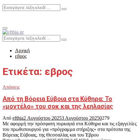
Search
Search
for:
Primary
Menu
Search
Search
for:
Αρχική
εβρος
Ετικέτα: εβρος
Απόψεις
Από τη Βόρεια Εύβοια στα Κύθηρα: Το
«μοντέλο» του σοκ και της λεηλασίας
Από
efthia
2 Αυγούστου 2025
3 Αυγούστου 2025
0
279
Με αφορμή την πρόσφατη πυρκαγιά στα Κύθηρα και τις εξαγγελίες
του πρωθυπουργού για «πρόγραμμα στήριξης» στα πρότυπα της
Βόρειας Εύβοιας, της Θεσσαλίας και του Έβρου