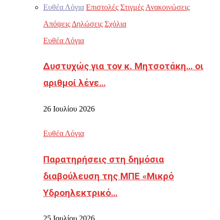
Ευθέα Λόγια
Επιστολές
Στιγμές
Ανακοινώσεις
Απόψεις
Δηλώσεις
Σχόλια
Ευθέα Λόγια
Δυστυχώς για τον κ. Μητσοτάκη… οι
αριθμοί λένε…
26 Ιουλίου 2026
Ευθέα Λόγια
Παρατηρήσεις στη δημόσια
διαβούλευση της ΜΠΕ «Μικρό
Υδροηλεκτρικό…
25 Ιουλίου 2026