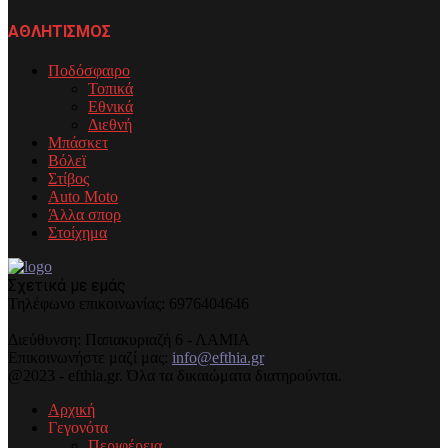
ΑΘΛΗΤΙΣΜΟΣ
Ποδόσφαιρο
Τοπικά
Εθνικά
Διεθνή
Μπάσκετ
Βόλεϊ
Στίβος
Auto Moto
Άλλα σπορ
Στοίχημα
Σχετικά με εμάς
Τηλέφωνo επικοινωνίας: 6976404646
Διεύθυνση: Παπακυριαζή 6 - ΛΑΜΙΑ
Επικοινωνήστε μαζί μας:
info@efthia.gr
@2023 - efthia.gr. Όλα τα δικαιώματα διατηρούνται.
Αρχική
Γεγονότα
Περιφέρεια