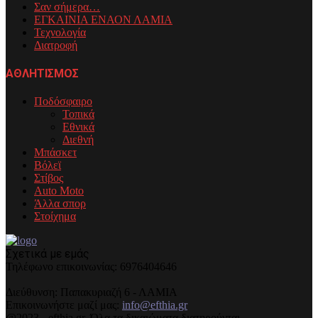
Σαν σήμερα…
ΕΓΚΑΙΝΙΑ ΕΝΑΟΝ ΛΑΜΙΑ
Τεχνολογία
Διατροφή
ΑΘΛΗΤΙΣΜΟΣ
Ποδόσφαιρο
Τοπικά
Εθνικά
Διεθνή
Μπάσκετ
Βόλεϊ
Στίβος
Auto Moto
Άλλα σπορ
Στοίχημα
Σχετικά με εμάς
Τηλέφωνo επικοινωνίας: 6976404646
Διεύθυνση: Παπακυριαζή 6 - ΛΑΜΙΑ
Επικοινωνήστε μαζί μας:
info@efthia.gr
@2023 - efthia.gr. Όλα τα δικαιώματα διατηρούνται.