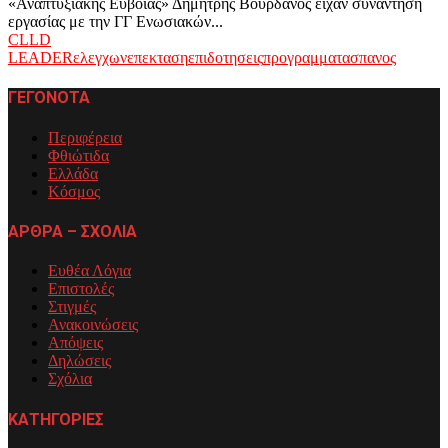
«Αναπτυξιακής Εύβοιας» Δημήτρης Βουρδάνος είχαν συνάντηση
εργασίας με την ΓΓ Ενωσιακών...
CLLD
LEADER
ελεγχων
επεκταση
επιδοτησεις
προγραμματα
σπανος
ΓΕΓΟΝΟΤΑ
Περιφέρεια
Φθιώτιδα
Ελλάδα
Κόσμος
ΑΡΘΡΑ – ΣΧΟΛΙΑ
Ευθέα Λόγια
Επιστολές
Στιγμές
Ανακοινώσεις
Απόψεις
Δηλώσεις
Σχόλια
ΚΑΤΗΓΟΡΙΕΣ