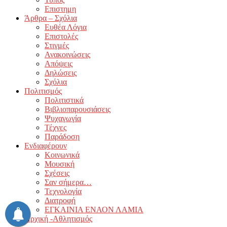
Επιστημη
Άρθρα – Σχόλια
Ευθέα Λόγια
Επιστολές
Στιγμές
Ανακοινώσεις
Απόψεις
Δηλώσεις
Σχόλια
Πολιτισμός
Πολιτιστικά
Βιβλιοπαρουσιάσεις
Ψυχαγωγία
Τέχνες
Παράδοση
Ενδιαφέρουν
Κοινωνικά
Μουσική
Σχέσεις
Σαν σήμερα…
Τεχνολογία
Διατροφή
ΕΓΚΑΙΝΙΑ ΕΝΑΟΝ ΛΑΜΙΑ
Αρχική -Αθλητισμός