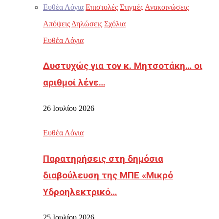
Ευθέα Λόγια
Επιστολές
Στιγμές
Ανακοινώσεις
Απόψεις
Δηλώσεις
Σχόλια
Ευθέα Λόγια
Δυστυχώς για τον κ. Μητσοτάκη… οι
αριθμοί λένε…
26 Ιουλίου 2026
Ευθέα Λόγια
Παρατηρήσεις στη δημόσια
διαβούλευση της ΜΠΕ «Μικρό
Υδροηλεκτρικό…
25 Ιουλίου 2026