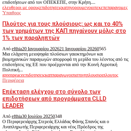
επιδοτήσεων από τον ΟΠΕΚΕΠΕ, στην Κρήτη....
ελευθεροι με ορους
επιδοτησεις
κατηγορουμενοι
οπεκεπε
παρανομες
Ύπαιθρος
Πλούτος για τους πλούσιους: ως και το 40%
των χρημάτων της ΚΑΠ πηγαίνουν μόλις στο
1% των παραληπτών
Από
efthia
20 Ιανουαρίου 2026
21 Ιανουαρίου 2026
0
565
Μια ελάχιστη μειοψηφία πλούσιων γαιοκτημόνων και
βιομηχανικών παραγωγών απορροφά τη μερίδα του λέοντος από τις
επιδοτήσεις της ΕΕ που προέρχονται από την Κοινή Αγροτική
Πολιτική...
greenpeace
επιδοτησεις
καπ
παραγωγοι
πισπινη
πλουσιοι
πλουτος
Περιφέρεια
Επέκταση ελέγχου στο σύνολο των
επιδοτήσεων από προγράμματα CLLD
LEADER
Από
efthia
30 Ιουλίου 2025
0
348
Ο Περιφερειάρχης Στερεάς Ελλάδας Φάνης Σπανός και ο
Αναπληρωτής Περιφερειάρχης και νέος Πρόεδρος της