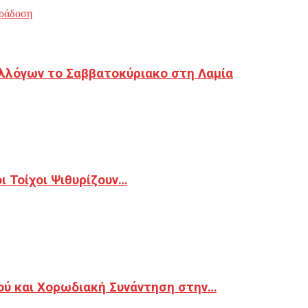
ράδοση
λλόγων το Σαββατοκύριακο στη Λαμία
 Τοίχοι Ψιθυρίζουν…
ού και Χορωδιακή Συνάντηση στην…