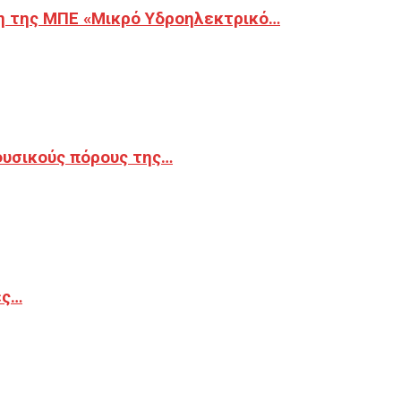
η της ΜΠΕ «Μικρό Υδροηλεκτρικό…
φυσικούς πόρους της…
ές…