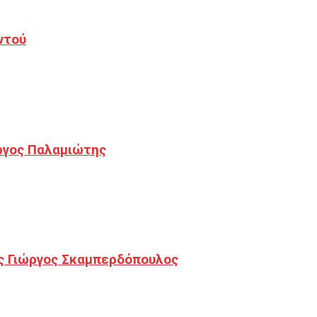
ντού
ργος Παλαμιώτης
ς Γιώργος Σκαμπερδόπουλος