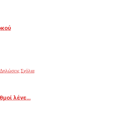
οκού
Δηλώσεις
Σχόλια
ιθμοί λένε…