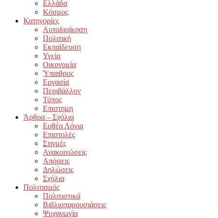
Ελλάδα
Κόσμος
Κατηγορίες
Αυτοδιοίκηση
Πολιτική
Εκπαίδευση
Υγεία
Οικονομία
Ύπαιθρος
Εργασία
Περιβάλλον
Τύπος
Επιστημη
Άρθρα – Σχόλια
Ευθέα Λόγια
Επιστολές
Στιγμές
Ανακοινώσεις
Απόψεις
Δηλώσεις
Σχόλια
Πολιτισμός
Πολιτιστικά
Βιβλιοπαρουσιάσεις
Ψυχαγωγία