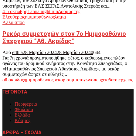
Λαμιέων, τον Σύλλογο Δρομέων Φθιώτιδας Τραχίνα και με την
υποστήριξη των ΕΑΣ ΣΕΓΑΣ Ανατολικής Στερεάς και...
4-5 οκτωβρη
Lamia night run
Δρόμος της
Ελευθερίας
ημιμαραθωνιος
λαμια
Άλλα σπορ
Ρεκόρ συμμετοχών στον 7ο Ημιμαραθώνιο
Σπερχειού ”Αθ. Ακρίδας”
Από
efthia
28 Μαρτίου 2024
28 Μαρτίου 2024
0
644
Για 7η χρονιά πραγματοποιήθηκε φέτος, ο καθιερωμένος πλέον
αγώνας του δρομικού κινήματος στην Κοινότητα Σπερχειάδας, ο
«Ημιμαραθώνιος Σπερχειού Αθανάσιος Ακρίδας», με ρεκόρ
συμμετοχών άφησε σε αθλητές...
αθ.ακριδας
ημιμαραθωνιος
ρεκορ συμμετοχων
σπερχειαδα
σπερχειος
ΓΕΓΟΝΟΤΑ
Περιφέρεια
Φθιώτιδα
Ελλάδα
Κόσμος
ΑΡΘΡΑ – ΣΧΟΛΙΑ