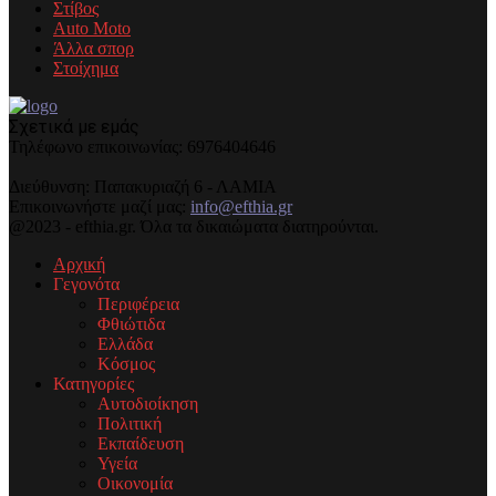
Στίβος
Auto Moto
Άλλα σπορ
Στοίχημα
Σχετικά με εμάς
Τηλέφωνo επικοινωνίας: 6976404646
Διεύθυνση: Παπακυριαζή 6 - ΛΑΜΙΑ
Επικοινωνήστε μαζί μας:
info@efthia.gr
@2023 - efthia.gr. Όλα τα δικαιώματα διατηρούνται.
Αρχική
Γεγονότα
Περιφέρεια
Φθιώτιδα
Ελλάδα
Κόσμος
Κατηγορίες
Αυτοδιοίκηση
Πολιτική
Εκπαίδευση
Υγεία
Οικονομία