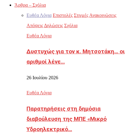
Άρθρα – Σχόλια
Ευθέα Λόγια
Επιστολές
Στιγμές
Ανακοινώσεις
Απόψεις
Δηλώσεις
Σχόλια
Ευθέα Λόγια
Δυστυχώς για τον κ. Μητσοτάκη… οι
αριθμοί λένε…
26 Ιουλίου 2026
Ευθέα Λόγια
Παρατηρήσεις στη δημόσια
διαβούλευση της ΜΠΕ «Μικρό
Υδροηλεκτρικό…