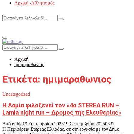
Αρχική -Αθλητισμός
Search
Search
for:
Primary
Menu
Search
Search
for:
Αρχική
ημιμαραθωνιος
Ετικέτα: ημιμαραθωνιος
Uncategorized
Η Λαμία φιλοξενεί τον «4ο STEREA RUN –
Lamia night run – Δρόμος της Ελευθερίας»
Από
efthia
19 Σεπτεμβρίου 2025
19 Σεπτεμβρίου 2025
0
337
Η Περιφέρεια Στερεάς Ελλάδας, σε συνεργασία με τον Δήμο