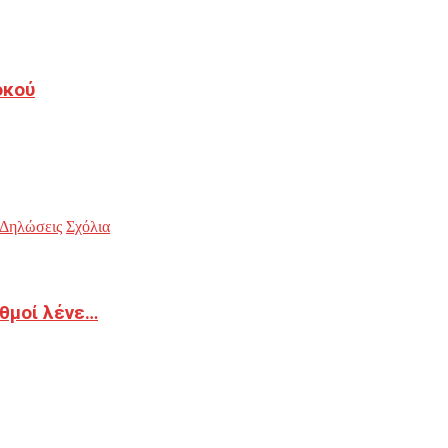
οκού
Δηλώσεις
Σχόλια
ιθμοί λένε…