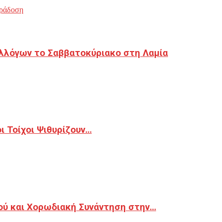
ράδοση
λλόγων το Σαββατοκύριακο στη Λαμία
 Τοίχοι Ψιθυρίζουν…
ού και Χορωδιακή Συνάντηση στην…