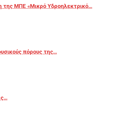
η της ΜΠΕ «Μικρό Υδροηλεκτρικό…
φυσικούς πόρους της…
ές…