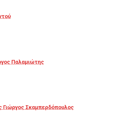
ντού
ργος Παλαμιώτης
ς Γιώργος Σκαμπερδόπουλος