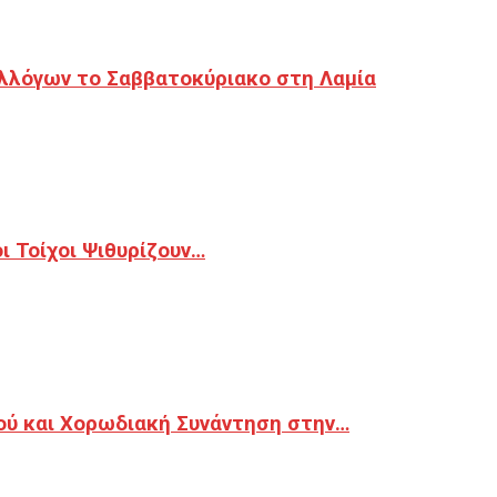
λλόγων το Σαββατοκύριακο στη Λαμία
 Τοίχοι Ψιθυρίζουν…
ού και Χορωδιακή Συνάντηση στην…