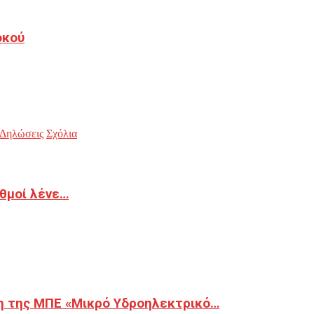
οκού
Δηλώσεις
Σχόλια
ιθμοί λένε…
η της ΜΠΕ «Μικρό Υδροηλεκτρικό…