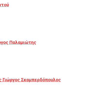
ντού
ργος Παλαμιώτης
ς Γιώργος Σκαμπερδόπουλος