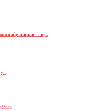
φυσικούς πόρους της…
ές…
ράδοση