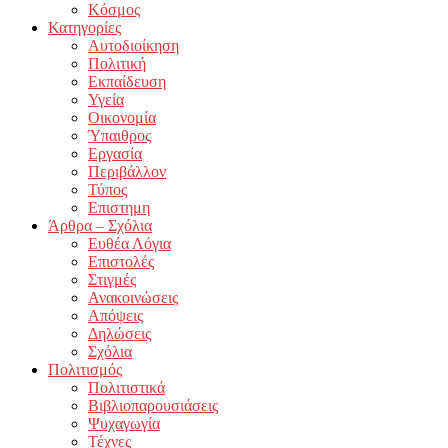
Κόσμος
Κατηγορίες
Αυτοδιοίκηση
Πολιτική
Εκπαίδευση
Υγεία
Οικονομία
Ύπαιθρος
Εργασία
Περιβάλλον
Τύπος
Επιστημη
Άρθρα – Σχόλια
Ευθέα Λόγια
Επιστολές
Στιγμές
Ανακοινώσεις
Απόψεις
Δηλώσεις
Σχόλια
Πολιτισμός
Πολιτιστικά
Βιβλιοπαρουσιάσεις
Ψυχαγωγία
Τέχνες