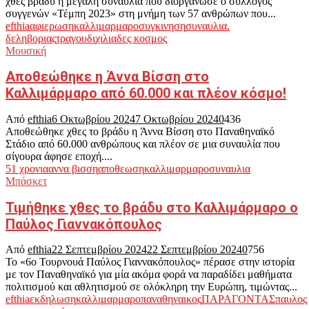
χθες βράδυ η μεγάλη συναυλία που διοργάνωσε ο σύλλογος
συγγενών «Τέμπη 2023» στη μνήμη των 57 ανθρώπων που...
efthia
αφιερωση
καλλιμαρμαρο
συγκινηση
συναυλια.
δεληβοριας
τραγουδι
χιλιαδες κοσμος
Μουσική
Αποθεώθηκε η Άννα Βίσση στο
Καλλιμάρμαρο από 60.000 και πλέον κόσμο!
Από
efthia
6 Οκτωβρίου 2024
7 Οκτωβρίου 2024
0
436
Αποθεώθηκε χθες το βράδυ η Άννα Βίσση στο Παναθηναϊκό
Στάδιο από 60.000 ανθρώπους και πλέον σε μια συναυλία που
σίγουρα άφησε εποχή....
51 χρονια
αννα βισση
αποθεωση
καλλιμαρμαρο
συναυλια
Μπάσκετ
Τιμήθηκε χθες το βράδυ στο Καλλιμάρμαρο ο
Παύλος Γιαννακόπουλος
Από
efthia
22 Σεπτεμβρίου 2024
22 Σεπτεμβρίου 2024
0
756
Το «6ο Τουρνουά Παύλος Γιαννακόπουλος» πέρασε στην ιστορία
με τον Παναθηναϊκό για μία ακόμα φορά να παραδίδει μαθήματα
πολιτισμού και αθλητισμού σε ολόκληρη την Ευρώπη, τιμώντας...
efthia
εκδηλωση
καλλιμαρμαρο
παναθηναικος
ΠΑΡΑΓΟΝΤΑΣ
παυλος