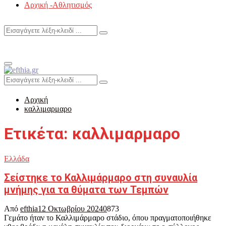
Αρχική -Αθλητισμός
Search
Search
for:
Primary
Menu
Search
Search
for:
Αρχική
καλλιμαρμαρο
Ετικέτα: καλλιμαρμαρο
Ελλάδα
Σείστηκε το Καλλιμάρμαρο στη συναυλία
μνήμης για τα θύματα των Τεμπών
Από
efthia
12 Οκτωβρίου 2024
0
873
Γεμάτο ήταν το Καλλιμάρμαρο στάδιο, όπου πραγματοποιήθηκε