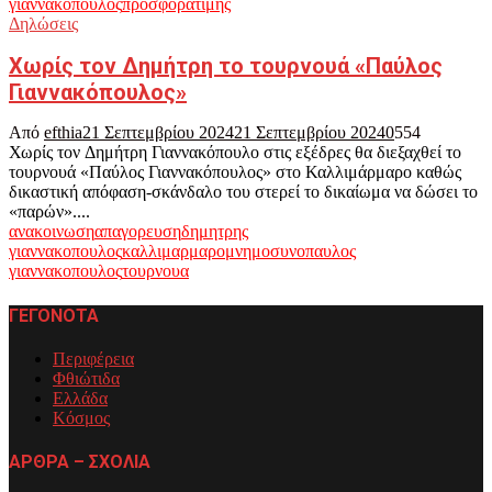
γιαννακοπουλος
προσφορα
τιμης
Δηλώσεις
Χωρίς τον Δημήτρη το τουρνουά «Παύλος
Γιαννακόπουλος»
Από
efthia
21 Σεπτεμβρίου 2024
21 Σεπτεμβρίου 2024
0
554
Χωρίς τον Δημήτρη Γιαννακόπουλο στις εξέδρες θα διεξαχθεί το
τουρνουά «Παύλος Γιαννακόπουλος» στο Καλλιμάρμαρο καθώς
δικαστική απόφαση-σκάνδαλο του στερεί το δικαίωμα να δώσει το
«παρών»....
ανακοινωση
απαγορευση
δημητρης
γιαννακοπουλος
καλλιμαρμαρο
μνημοσυνο
παυλος
γιαννακοπουλος
τουρνουα
ΓΕΓΟΝΟΤΑ
Περιφέρεια
Φθιώτιδα
Ελλάδα
Κόσμος
ΑΡΘΡΑ – ΣΧΟΛΙΑ