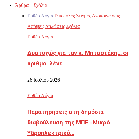
Άρθρα – Σχόλια
Ευθέα Λόγια
Επιστολές
Στιγμές
Ανακοινώσεις
Απόψεις
Δηλώσεις
Σχόλια
Ευθέα Λόγια
Δυστυχώς για τον κ. Μητσοτάκη… οι
αριθμοί λένε…
26 Ιουλίου 2026
Ευθέα Λόγια
Παρατηρήσεις στη δημόσια
διαβούλευση της ΜΠΕ «Μικρό
Υδροηλεκτρικό…