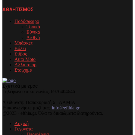
ΑΘΛΗΤΙΣΜΟΣ
Ποδόσφαιρο
Τοπικά
Εθνικά
Διεθνή
Μπάσκετ
Βόλεϊ
Στίβος
Auto Moto
Άλλα σπορ
Στοίχημα
Σχετικά με εμάς
Τηλέφωνo επικοινωνίας: 6976404646
Διεύθυνση: Παπακυριαζή 6 - ΛΑΜΙΑ
Επικοινωνήστε μαζί μας:
info@efthia.gr
@2023 - efthia.gr. Όλα τα δικαιώματα διατηρούνται.
Αρχική
Γεγονότα
Περιφέρεια