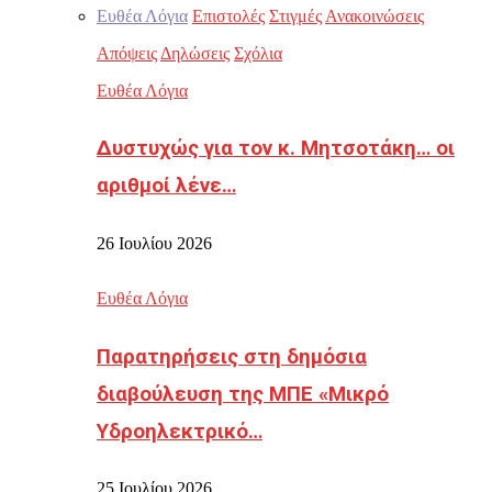
Ευθέα Λόγια
Επιστολές
Στιγμές
Ανακοινώσεις
Απόψεις
Δηλώσεις
Σχόλια
Ευθέα Λόγια
Δυστυχώς για τον κ. Μητσοτάκη… οι
αριθμοί λένε…
26 Ιουλίου 2026
Ευθέα Λόγια
Παρατηρήσεις στη δημόσια
διαβούλευση της ΜΠΕ «Μικρό
Υδροηλεκτρικό…
25 Ιουλίου 2026