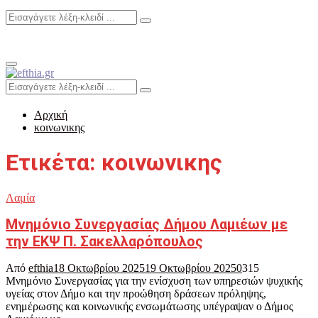
Search
Search
for:
Primary
Menu
Search
Search
for:
Αρχική
κοινωνικης
Ετικέτα: κοινωνικης
Λαμία
Μνημόνιο Συνεργασίας Δήμου Λαμιέων με
την ΕΚΨ Π. Σακελλαρόπουλος
Από
efthia
18 Οκτωβρίου 2025
19 Οκτωβρίου 2025
0
315
Μνημόνιο Συνεργασίας για την ενίσχυση των υπηρεσιών ψυχικής
υγείας στον Δήμο και την προώθηση δράσεων πρόληψης,
ενημέρωσης και κοινωνικής ενσωμάτωσης υπέγραψαν ο Δήμος