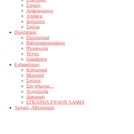
Στιγμές
Ανακοινώσεις
Απόψεις
Δηλώσεις
Σχόλια
Πολιτισμός
Πολιτιστικά
Βιβλιοπαρουσιάσεις
Ψυχαγωγία
Τέχνες
Παράδοση
Ενδιαφέρουν
Κοινωνικά
Μουσική
Σχέσεις
Σαν σήμερα…
Τεχνολογία
Διατροφή
ΕΓΚΑΙΝΙΑ ΕΝΑΟΝ ΛΑΜΙΑ
Αρχική -Αθλητισμός