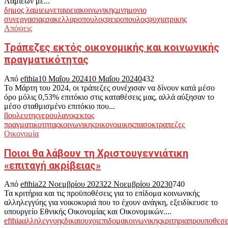
Λαμιέων με...
δημος λαμιεων
εταιρεια
κοινωνικης
μνημονιο
συνεργασιας
σακελλαροπουλος
ψειροπουλος
ψυχιατρικης
Απόψεις
Τράπεζες εκτός οικονομικής και κοινωνικής
πραγματικότητας
Από
efthia
10 Μαΐου 2024
10 Μαΐου 2024
0
432
Το Μάρτη του 2024, οι τράπεζες συνέχισαν να δίνουν κατά μέσο
όρο μόλις 0,53% επιτόκιο στις καταθέσεις μας, αλλά αύξησαν το
μέσο σταθμισμένο επιτόκιο που...
βουλευτης
γερουλανος
εκτος
πραγματικοτητας
κοινωνικης
οικονομικης
πασοκ
τραπεζες
Οικονομία
Ποιοι θα λάβουν τη Χριστουγεννιάτικη
«επιταγή ακρίβειας»
Από
efthia
22 Νοεμβρίου 2023
22 Νοεμβρίου 2023
0
740
Τα κριτήρια και τις προϋποθέσεις για το επίδομα κοινωνικής
αλληλεγγύης για νοικοκυριά που το έχουν ανάγκη, εξειδίκευσε το
υπουργείο Εθνικής Οικονομίας και Οικονομικών....
efthia
αλληλεγγυης
δικαιουχοι
επιδομα
κοινωνικης
κριτηρια
προυποθεσε