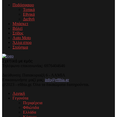
Ποδόσφαιρο
Τοπικά
Εθνικά
Διεθνή
Μπάσκετ
Βόλεϊ
Στίβος
Auto Moto
Άλλα σπορ
Στοίχημα
Σχετικά με εμάς
Τηλέφωνo επικοινωνίας: 6976404646
Διεύθυνση: Παπακυριαζή 6 - ΛΑΜΙΑ
Επικοινωνήστε μαζί μας:
info@efthia.gr
@2023 - efthia.gr. Όλα τα δικαιώματα διατηρούνται.
Αρχική
Γεγονότα
Περιφέρεια
Φθιώτιδα
Ελλάδα
Κόσμος