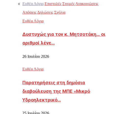
Ευθέα Λόγια
Επιστολές
Στιγμές
Ανακοινώσεις
Απόψεις
Δηλώσεις
Σχόλια
Ευθέα Λόγια
Δυστυχώς για τον κ. Μητσοτάκη… οι
αριθμοί λένε…
26 Ιουλίου 2026
Ευθέα Λόγια
Παρατηρήσεις στη δημόσια
διαβούλευση της ΜΠΕ «Μικρό
Υδροηλεκτρικό…
25 Ιουλίου 2026