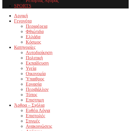
Ρεπορτάζ Αγοράς
SPORTS
Facebook
Twitter
Instagram
Youtube
Email
Αρχική
Γεγονότα
Περιφέρεια
Φθιώτιδα
Ελλάδα
Κόσμος
Κατηγορίες
Αυτοδιοίκηση
Πολιτική
Εκπαίδευση
Υγεία
Οικονομία
Ύπαιθρος
Εργασία
Περιβάλλον
Τύπος
Επιστημη
Άρθρα – Σχόλια
Ευθέα Λόγια
Επιστολές
Στιγμές
Ανακοινώσεις