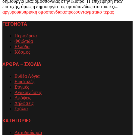
δημιουργία μιας ομοσπονδίας στην Κύπρο. Η επιχείρηση ήταν
επιτυχής, όμως η δημιουργία της ομοσπονδίας στο τραπέζι...
αργυρου
κυπριακη ομοσπονδια
κυπρος
συνταγματικο τερας
ΓΕΓΟΝΟΤΑ
Περιφέρεια
Φθιώτιδα
Ελλάδα
Κόσμος
ΑΡΘΡΑ – ΣΧΟΛΙΑ
Ευθέα Λόγια
Επιστολές
Στιγμές
Ανακοινώσεις
Απόψεις
Δηλώσεις
Σχόλια
ΚΑΤΗΓΟΡΙΕΣ
Αυτοδιοίκηση