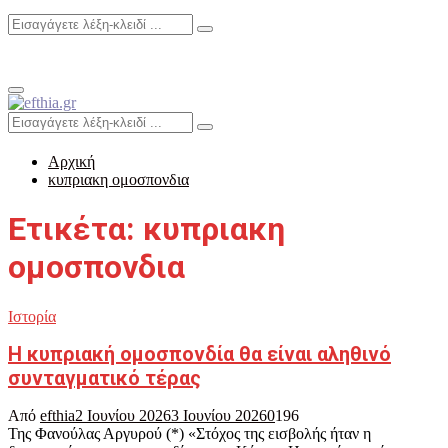
Search
Search
for:
Primary
Menu
Search
Search
for:
Αρχική
κυπριακη ομοσπονδια
Ετικέτα: κυπριακη
ομοσπονδια
Ιστορία
Η κυπριακή ομοσπονδία θα είναι αληθινό
συνταγματικό τέρας
Από
efthia
2 Ιουνίου 2026
3 Ιουνίου 2026
0
196
Της Φανούλας Αργυρού (*) «Στόχος της εισβολής ήταν η