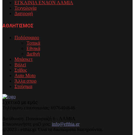
ΕΓΚΑΙΝΙΑ ΕΝΑΟΝ ΛΑΜΙΑ
Τεχνολογία
Διατροφή
ΑΘΛΗΤΙΣΜΟΣ
Ποδόσφαιρο
Τοπικά
Εθνικά
Διεθνή
Μπάσκετ
Βόλεϊ
Στίβος
Auto Moto
Άλλα σπορ
Στοίχημα
Σχετικά με εμάς
Τηλέφωνo επικοινωνίας: 6976404646
Διεύθυνση: Παπακυριαζή 6 - ΛΑΜΙΑ
Επικοινωνήστε μαζί μας:
info@efthia.gr
@2023 - efthia.gr. Όλα τα δικαιώματα διατηρούνται.