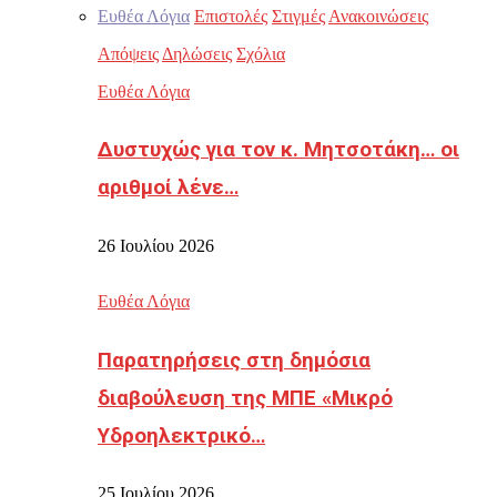
Ευθέα Λόγια
Επιστολές
Στιγμές
Ανακοινώσεις
Απόψεις
Δηλώσεις
Σχόλια
Ευθέα Λόγια
Δυστυχώς για τον κ. Μητσοτάκη… οι
αριθμοί λένε…
26 Ιουλίου 2026
Ευθέα Λόγια
Παρατηρήσεις στη δημόσια
διαβούλευση της ΜΠΕ «Μικρό
Υδροηλεκτρικό…
25 Ιουλίου 2026