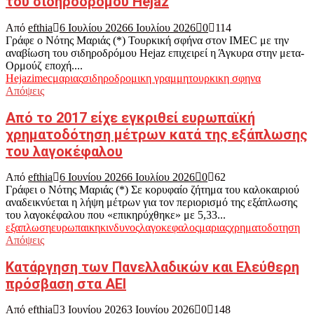
του σιδηροδρόμου Hejaz
Από
efthia
6 Ιουλίου 2026
6 Ιουλίου 2026
0
114
Γράφε ο Νότης Μαριάς (*) Τουρκική σφήνα στον IMEC με την
αναβίωση του σιδηροδρόμου Hejaz επιχειρεί η Άγκυρα στην μετα-
Ορμούζ εποχή....
Hejaz
imec
μαριας
σιδηροδρομικη γραμμη
τουρκικη σφηνα
Απόψεις
Από το 2017 είχε εγκριθεί ευρωπαϊκή
χρηματοδότηση μέτρων κατά της εξάπλωσης
του λαγοκέφαλου
Από
efthia
6 Ιουνίου 2026
6 Ιουλίου 2026
0
62
Γράφει ο Νότης Μαριάς (*) Σε κορυφαίο ζήτημα του καλοκαιριού
αναδεικνύεται η λήψη μέτρων για τον περιορισμό της εξάπλωσης
του λαγοκέφαλου που «επικηρύχθηκε» με 5,33...
εξαπλωση
ευρωπαικη
κινδυνος
λαγοκεφαλος
μαριας
χρηματοδοτηση
Απόψεις
Κατάργηση των Πανελλαδικών και Ελεύθερη
πρόσβαση στα ΑΕΙ
Από
efthia
3 Ιουνίου 2026
3 Ιουνίου 2026
0
148