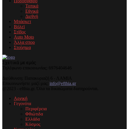
Ποδόσφαιρο
Τοπικά
Εθνικά
Διεθνή
Μπάσκετ
Βόλεϊ
Στίβος
Auto Moto
Άλλα σπορ
Στοίχημα
Σχετικά με εμάς
Τηλέφωνo επικοινωνίας: 6976404646
Διεύθυνση: Παπακυριαζή 6 - ΛΑΜΙΑ
Επικοινωνήστε μαζί μας:
info@efthia.gr
@2023 - efthia.gr. Όλα τα δικαιώματα διατηρούνται.
Αρχική
Γεγονότα
Περιφέρεια
Φθιώτιδα
Ελλάδα
Κόσμος