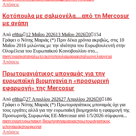
Απόψεις
Κοτόπουλα με σαλμονέλα….από τη Mercosur
με αγάπη
Από
efthia
12 Μαΐου 2026
13 Μαΐου 2026
0
154
Γράφει ο Νότης Μαριάς (*) Πριν δέκα χρόνια ακριβώς, στις 10
Μαΐου 2016 μιλώντας με την ιδιότητα του Ευρωβουλευτή στην
Ολομέλεια του Ευρωπαϊκού Κοινοβουλίου στο...
mercosur
καταναλωτες
κοτοπουλα
μαριας
σαλμονελα
υγεια
Απόψεις
Πρωτομαγιάτικος μποναμάς για την
ευρωπαϊκή βιομηχανία η «προσωρινή
εφαρμογή» της Mercosur
Από
efthia
27 Απριλίου 2026
27 Απριλίου 2026
0
186
Γράφει ο Νότης Μαριάς (*) Πρωτομαγιάτικος μποναμάς όχι για
τους εργάτες αλλά για την ευρωπαϊκή βιομηχανία η εφαρμογή της
Προσωρινής Συμφωνίας ΕΕ-Mercosur από 1/5/2026 σύμφωνα...
mercosur
ευρωπαικη βιομηχανια
μαριας
πρωτομαγιατικος
μποναμας
συμφωνια
Απόψεις