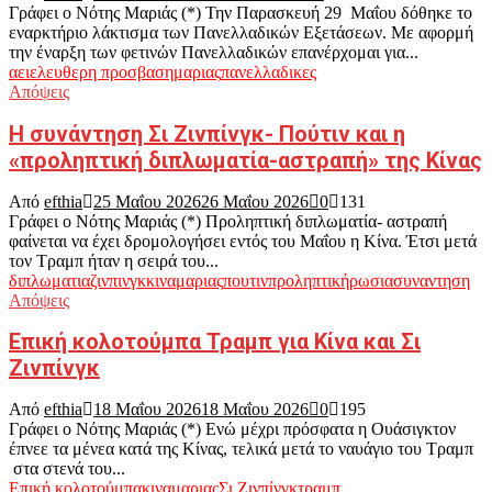
Γράφει ο Νότης Μαριάς (*) Την Παρασκευή 29 Μαΐου δόθηκε το
εναρκτήριο λάκτισμα των Πανελλαδικών Εξετάσεων. Με αφορμή
την έναρξη των φετινών Πανελλαδικών επανέρχομαι για...
αει
ελευθερη προσβαση
μαριας
πανελλαδικες
Απόψεις
Η συνάντηση Σι Ζινπίνγκ- Πούτιν και η
«προληπτική διπλωματία-αστραπή» της Κίνας
Από
efthia
25 Μαΐου 2026
26 Μαΐου 2026
0
131
Γράφει ο Νότης Μαριάς (*) Προληπτική διπλωματία- αστραπή
φαίνεται να έχει δρομολογήσει εντός του Μαΐου η Κίνα. Έτσι μετά
τον Τραμπ ήταν η σειρά του...
διπλωματια
ζινπινγκ
κινα
μαριας
πουτιν
προληπτική
ρωσια
συναντηση
Απόψεις
Επική κολοτούμπα Τραμπ για Κίνα και Σι
Ζινπίνγκ
Από
efthia
18 Μαΐου 2026
18 Μαΐου 2026
0
195
Γράφει ο Νότης Μαριάς (*) Ενώ μέχρι πρόσφατα η Ουάσιγκτον
έπνεε τα μένεα κατά της Κίνας, τελικά μετά το ναυάγιο του Τραμπ
στα στενά του...
Επική κολοτούμπα
κινα
μαριας
Σι Ζινπίνγκ
τραμπ