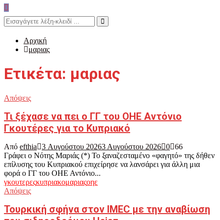
Search
for:
Search
Αρχική
μαριας
Ετικέτα: μαριας
Απόψεις
Τι ξέχασε να πει ο ΓΓ του ΟΗΕ Αντόνιο
Γκουτέρες για το Κυπριακό
Από
efthia
3 Αυγούστου 2026
3 Αυγούστου 2026
0
66
Γράφει ο Νότης Μαριάς (*) Το ξαναζεσταμένο «φαγητό» της δήθεν
επίλυσης του Κυπριακού επιχείρησε να λανσάρει για άλλη μια
φορά ο ΓΓ του ΟΗΕ Αντόνιο...
γκουτερες
κυπριακο
μαριας
οηε
Απόψεις
Τουρκική σφήνα στον IMEC με την αναβίωση