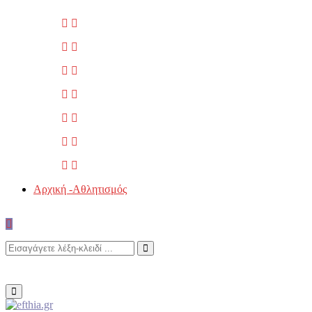
Αρχική -Αθλητισμός
Search
Search
for:
Primary
Menu