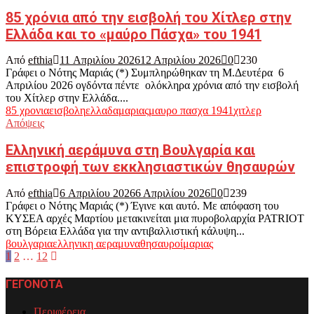
85 χρόνια από την εισβολή του Χίτλερ στην
Ελλάδα και το «μαύρο Πάσχα» του 1941
Από
efthia
11 Απριλίου 2026
12 Απριλίου 2026
0
230
Γράφει ο Νότης Μαριάς (*) Συμπληρώθηκαν τη Μ.Δευτέρα 6
Απριλίου 2026 ογδόντα πέντε ολόκληρα χρόνια από την εισβολή
του Χίτλερ στην Ελλάδα....
85 χρονια
εισβολη
ελλαδα
μαριας
μαυρο πασχα 1941
χιτλερ
Απόψεις
Ελληνική αεράμυνα στη Βουλγαρία και
επιστροφή των εκκλησιαστικών θησαυρών
Από
efthia
6 Απριλίου 2026
6 Απριλίου 2026
0
239
Γράφει ο Νότης Μαριάς (*) Έγινε και αυτό. Με απόφαση του
ΚΥΣΕΑ αρχές Μαρτίου μετακινείται μια πυροβολαρχία PATRIOT
στη Βόρεια Ελλάδα για την αντιβαλλιστική κάλυψη...
βουλγαρια
ελληνικη αεραμυνα
θησαυροί
μαριας
Σελιδοποίηση
1
2
…
12
άρθρων
ΓΕΓΟΝΟΤΑ
Περιφέρεια