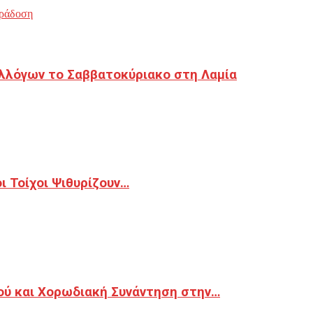
ράδοση
λλόγων το Σαββατοκύριακο στη Λαμία
 Τοίχοι Ψιθυρίζουν…
ού και Χορωδιακή Συνάντηση στην…