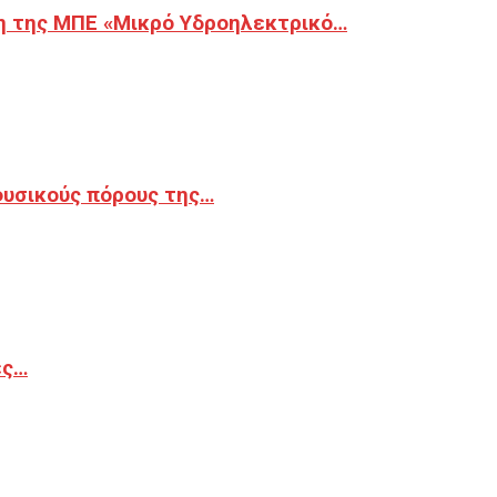
η της ΜΠΕ «Μικρό Υδροηλεκτρικό…
φυσικούς πόρους της…
ές…