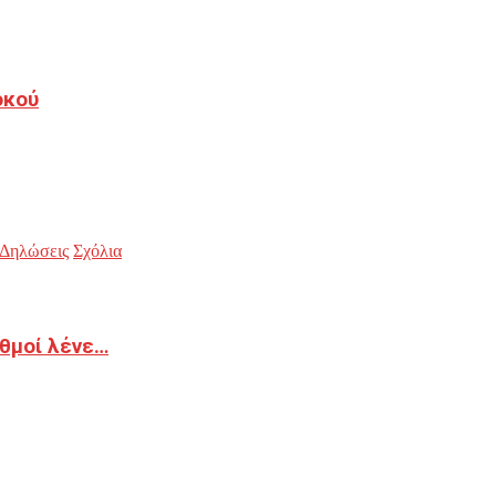
οκού
Δηλώσεις
Σχόλια
ιθμοί λένε…