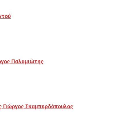
ντού
ργος Παλαμιώτης
ς Γιώργος Σκαμπερδόπουλος