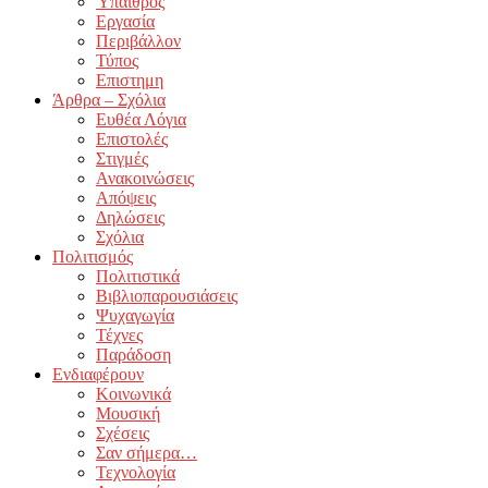
Ύπαιθρος
Εργασία
Περιβάλλον
Τύπος
Επιστημη
Άρθρα – Σχόλια
Ευθέα Λόγια
Επιστολές
Στιγμές
Ανακοινώσεις
Απόψεις
Δηλώσεις
Σχόλια
Πολιτισμός
Πολιτιστικά
Βιβλιοπαρουσιάσεις
Ψυχαγωγία
Τέχνες
Παράδοση
Ενδιαφέρουν
Κοινωνικά
Μουσική
Σχέσεις
Σαν σήμερα…
Τεχνολογία