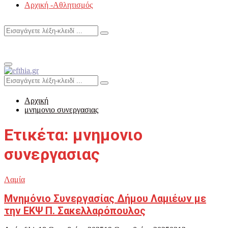
Αρχική -Αθλητισμός
Search
Search
for:
Primary
Menu
Search
Search
for:
Αρχική
μνημονιο συνεργασιας
Ετικέτα: μνημονιο
συνεργασιας
Λαμία
Μνημόνιο Συνεργασίας Δήμου Λαμιέων με
την ΕΚΨ Π. Σακελλαρόπουλος