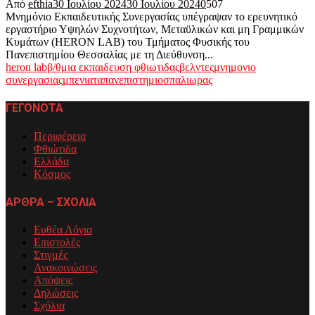
Από
efthia
30 Ιουλίου 2024
30 Ιουλίου 2024
0
507
Μνημόνιο Εκπαιδευτικής Συνεργασίας υπέγραψαν το ερευνητικό
εργαστήριο Υψηλών Συχνοτήτων, Μεταϋλικών και μη Γραμμικών
Κυμάτων (HERON LAB) του Τμήματος Φυσικής του
Πανεπιστημίου Θεσσαλίας με τη Διεύθυνση...
heron lab
β/θμια εκπαιδευση φθιωτιδας
βελντες
μνημονιο
συνεργασιας
μπενιατα
πανεπιστημιο
σπαλιωρας
ΓΕΓΟΝΟΤΑ
Περιφέρεια
Φθιώτιδα
Ελλάδα
Κόσμος
ΑΡΘΡΑ – ΣΧΟΛΙΑ
Ευθέα Λόγια
Επιστολές
Στιγμές
Ανακοινώσεις
Απόψεις
Δηλώσεις
Σχόλια