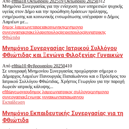
Από
efthia
18 Οκτωβρίου 2025
19 Οκτωβρίου 2025
0
312
Μνημόνιο Συνεργασίας για την ενίσχυση των υπηρεσιών ψυχικής
υγείας στον Δήμο και την προώθηση δράσεων πρόληψης,
ενημέρωσης και κοινωνικής ενσωμάτωσης υπέγραψαν ο Δήμος
Λαμιέων με...
δημος λαμιεων
εταιρεια
κοινωνικης
μνημονιο
συνεργασιας
σακελλαροπουλος
ψειροπουλος
ψυχιατρικης
Φθιώτιδα
Μνημόνιο Συνεργασίας Ιατρικού Συλλόγου
Φθιώτιδας και Ξενώνα Φιλοξενίας Γυναικών
Από
efthia
10 Φεβρουαρίου 2025
0
410
Σε υπογραφή Μνημονίου Συνεργασίας προχώρησαν σήμερα ο
Δήμαρχος Λαμιέων Πανουργιάς Παπαϊωάννου και ο Πρόεδρος του
Ιατρικού Συλλόγου Φθιώτιδας, Χρήστος Γεωργίου για την παροχή
δωρεάν ιατρικής κάλυψης...
efthia
γεωργιου
δημος λαμιεων
ιατρικος συλλογος
μνημονιο
συνεργασιας
ξενωνας γυναικων
παπαιωαννου
Εκπαίδευση
Μνημόνιο Εκπαιδευτικής Συνεργασίας για τη
Φθιώτιδα