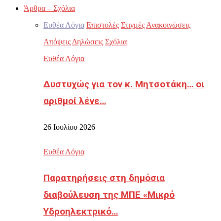
Άρθρα – Σχόλια
Ευθέα Λόγια
Επιστολές
Στιγμές
Ανακοινώσεις
Απόψεις
Δηλώσεις
Σχόλια
Ευθέα Λόγια
Δυστυχώς για τον κ. Μητσοτάκη… οι
αριθμοί λένε…
26 Ιουλίου 2026
Ευθέα Λόγια
Παρατηρήσεις στη δημόσια
διαβούλευση της ΜΠΕ «Μικρό
Υδροηλεκτρικό…