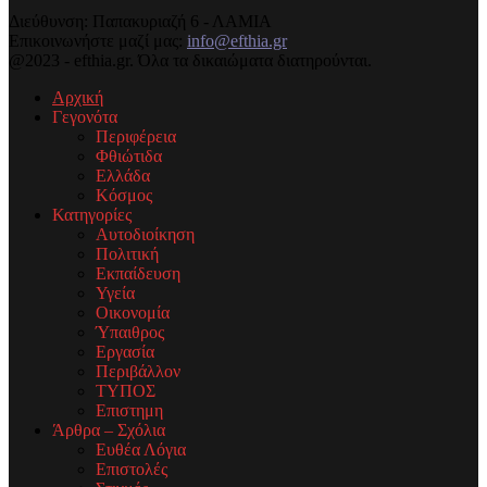
Διεύθυνση: Παπακυριαζή 6 - ΛΑΜΙΑ
Επικοινωνήστε μαζί μας:
info@efthia.gr
@2023 - efthia.gr. Όλα τα δικαιώματα διατηρούνται.
Αρχική
Γεγονότα
Περιφέρεια
Φθιώτιδα
Ελλάδα
Κόσμος
Κατηγορίες
Αυτοδιοίκηση
Πολιτική
Εκπαίδευση
Υγεία
Οικονομία
Ύπαιθρος
Εργασία
Περιβάλλον
ΤΥΠΟΣ
Επιστημη
Άρθρα – Σχόλια
Ευθέα Λόγια
Επιστολές