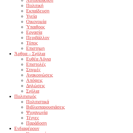
Αυτοδιοίκηση
Πολιτική
Εκπαίδευση
Υγεία
Οικονομία
Ύπαιθρος
Εργασία
Περιβάλλον
Τύπος
Επιστημη
Άρθρα – Σχόλια
Ευθέα Λόγια
Επιστολές
Στιγμές
Ανακοινώσεις
Απόψεις
Δηλώσεις
Σχόλια
Πολιτισμός
Πολιτιστικά
Βιβλιοπαρουσιάσεις
Ψυχαγωγία
Τέχνες
Παράδοση
Ενδιαφέρουν