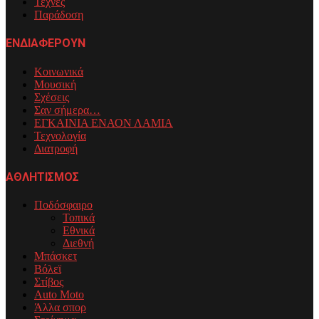
Τέχνες
Παράδοση
ΕΝΔΙΑΦΕΡΟΥΝ
Κοινωνικά
Μουσική
Σχέσεις
Σαν σήμερα…
ΕΓΚΑΙΝΙΑ ΕΝΑΟΝ ΛΑΜΙΑ
Τεχνολογία
Διατροφή
ΑΘΛΗΤΙΣΜΟΣ
Ποδόσφαιρο
Τοπικά
Εθνικά
Διεθνή
Μπάσκετ
Βόλεϊ
Στίβος
Auto Moto
Άλλα σπορ