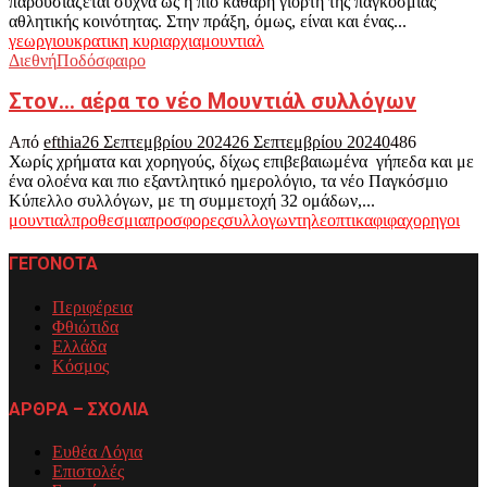
παρουσιάζεται συχνά ως η πιο καθαρή γιορτή της παγκόσμιας
αθλητικής κοινότητας. Στην πράξη, όμως, είναι και ένας...
γεωργιου
κρατικη κυριαρχια
μουντιαλ
Διεθνή
Ποδόσφαιρο
Στον… αέρα το νέο Μουντιάλ συλλόγων
Από
efthia
26 Σεπτεμβρίου 2024
26 Σεπτεμβρίου 2024
0
486
Χωρίς χρήματα και χορηγούς, δίχως επιβεβαιωμένα γήπεδα και με
ένα ολοένα και πιο εξαντλητικό ημερολόγιο, τα νέο Παγκόσμιο
Κύπελλο συλλόγων, με τη συμμετοχή 32 ομάδων,...
μουντιαλ
προθεσμια
προσφορες
συλλογων
τηλεοπτικα
φιφα
χορηγοι
ΓΕΓΟΝΟΤΑ
Περιφέρεια
Φθιώτιδα
Ελλάδα
Κόσμος
ΑΡΘΡΑ – ΣΧΟΛΙΑ
Ευθέα Λόγια
Επιστολές