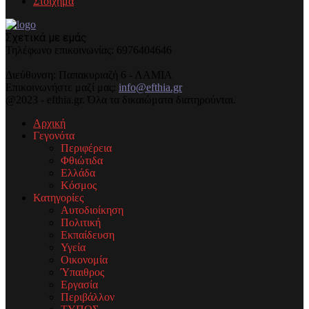
Στοίχημα
Σχετικά με εμάς
Τηλέφωνo επικοινωνίας: 6976404646
Διεύθυνση: Παπακυριαζή 6 - ΛΑΜΙΑ
Επικοινωνήστε μαζί μας:
info@efthia.gr
@2023 - efthia.gr. Όλα τα δικαιώματα διατηρούνται.
Αρχική
Γεγονότα
Περιφέρεια
Φθιώτιδα
Ελλάδα
Κόσμος
Κατηγορίες
Αυτοδιοίκηση
Πολιτική
Εκπαίδευση
Υγεία
Οικονομία
Ύπαιθρος
Εργασία
Περιβάλλον