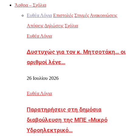
Άρθρα – Σχόλια
Ευθέα Λόγια
Επιστολές
Στιγμές
Ανακοινώσεις
Απόψεις
Δηλώσεις
Σχόλια
Ευθέα Λόγια
Δυστυχώς για τον κ. Μητσοτάκη… οι
αριθμοί λένε…
26 Ιουλίου 2026
Ευθέα Λόγια
Παρατηρήσεις στη δημόσια
διαβούλευση της ΜΠΕ «Μικρό
Υδροηλεκτρικό…