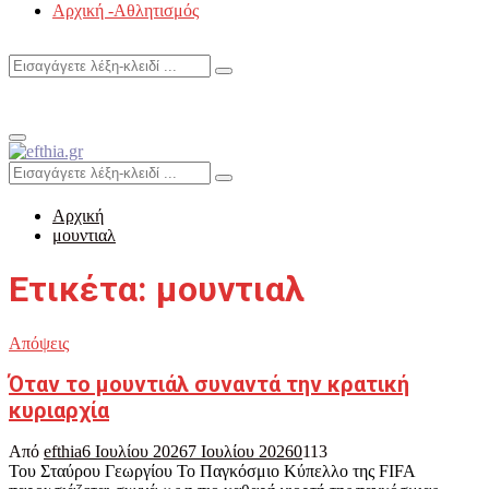
Αρχική -Αθλητισμός
Search
Search
for:
Primary
Menu
Search
Search
for:
Αρχική
μουντιαλ
Ετικέτα: μουντιαλ
Απόψεις
Όταν το μουντιάλ συναντά την κρατική
κυριαρχία
Από
efthia
6 Ιουλίου 2026
7 Ιουλίου 2026
0
113
Του Σταύρου Γεωργίου Το Παγκόσμιο Κύπελλο της FIFA