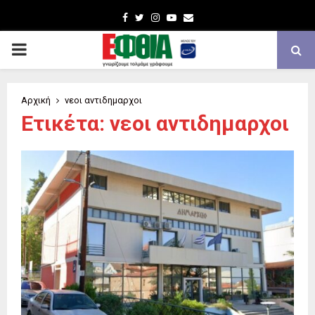
Facebook
Twitter
Instagram
Youtube
Email
PRIMARY
MENU
Αρχική
νεοι αντιδημαρχοι
Ετικέτα: νεοι αντιδημαρχοι