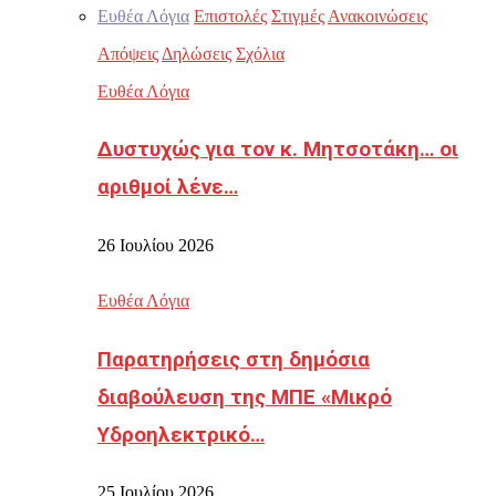
Ευθέα Λόγια
Επιστολές
Στιγμές
Ανακοινώσεις
Απόψεις
Δηλώσεις
Σχόλια
Ευθέα Λόγια
Δυστυχώς για τον κ. Μητσοτάκη… οι
αριθμοί λένε…
26 Ιουλίου 2026
Ευθέα Λόγια
Παρατηρήσεις στη δημόσια
διαβούλευση της ΜΠΕ «Μικρό
Υδροηλεκτρικό…
25 Ιουλίου 2026