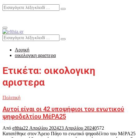
Search
Search
for:
Primary
Menu
Search
Search
for:
Αρχική
οικολογικη αριστερα
Ετικέτα: οικολογικη
αριστερα
Πολιτική
Αυτοί είναι οι 42 υποψήφιοι του ενωτικού
ψηφοδελτίου ΜέΡΑ25
Από
efthia
22 Απριλίου 2024
23 Απριλίου 2024
0
572
Κατατέθηκε στον Άρειο Πάγο το ενωτικό ψηφοδέλτιο του ΜέΡΑ25