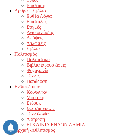
Επιστημη
Άρθρα – Σχόλια
Ευθέα Λόγια
Επιστολές
Στιγμές
Ανακοινώσεις
Απόψεις
Δηλώσεις
Σχόλια
Πολιτισμός
Πολιτιστικά
Βιβλιοπαρουσιάσεις
Ψυχαγωγία
Τέχνες
Παράδοση
Ενδιαφέρουν
Κοινωνικά
Μουσική
Σχέσεις
Σαν σήμερα…
Τεχνολογία
Διατροφή
ΕΓΚΑΙΝΙΑ ΕΝΑΟΝ ΛΑΜΙΑ
Αρχική -Αθλητισμός