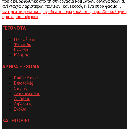
που διαμορφώθηκε από τη συνεργασία κομμάτων, οργανώσεων &
ανένταχτων αριστερών πολιτών, και εκφράζει ένα ευρύ φάσμα...
ανατρεπτικη
ενωτικο ψηφοδελτιο
ευρωβουλευτες
μερα 25
οικολογικη
αριστερα
υποψηφιοι
ΓΕΓΟΝΟΤΑ
Περιφέρεια
Φθιώτιδα
Ελλάδα
Κόσμος
ΑΡΘΡΑ – ΣΧΟΛΙΑ
Ευθέα Λόγια
Επιστολές
Στιγμές
Ανακοινώσεις
Απόψεις
Δηλώσεις
Σχόλια
ΚΑΤΗΓΟΡΙΕΣ