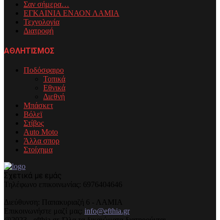
Σαν σήμερα…
ΕΓΚΑΙΝΙΑ ΕΝΑΟΝ ΛΑΜΙΑ
Τεχνολογία
Διατροφή
ΑΘΛΗΤΙΣΜΟΣ
Ποδόσφαιρο
Τοπικά
Εθνικά
Διεθνή
Μπάσκετ
Βόλεϊ
Στίβος
Auto Moto
Άλλα σπορ
Στοίχημα
Σχετικά με εμάς
Τηλέφωνo επικοινωνίας: 6976404646
Διεύθυνση: Παπακυριαζή 6 - ΛΑΜΙΑ
Επικοινωνήστε μαζί μας:
info@efthia.gr
@2023 - efthia.gr. Όλα τα δικαιώματα διατηρούνται.