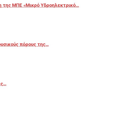
η της ΜΠΕ «Μικρό Υδροηλεκτρικό…
φυσικούς πόρους της…
ές…