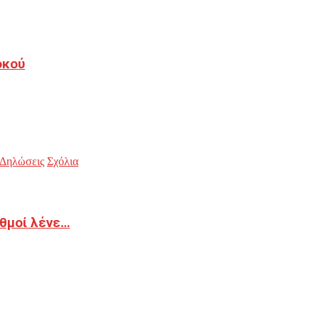
οκού
Δηλώσεις
Σχόλια
ιθμοί λένε…