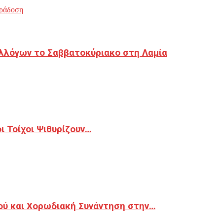
ράδοση
λλόγων το Σαββατοκύριακο στη Λαμία
 Τοίχοι Ψιθυρίζουν…
ού και Χορωδιακή Συνάντηση στην…