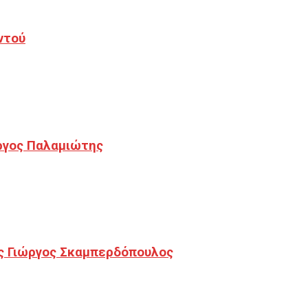
ντού
ργος Παλαμιώτης
ς Γιώργος Σκαμπερδόπουλος