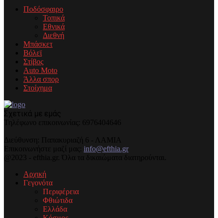
Ποδόσφαιρο
Τοπικά
Εθνικά
Διεθνή
Μπάσκετ
Βόλεϊ
Στίβος
Auto Moto
Άλλα σπορ
Στοίχημα
Σχετικά με εμάς
Τηλέφωνo επικοινωνίας: 6976404646
Διεύθυνση: Παπακυριαζή 6 - ΛΑΜΙΑ
Επικοινωνήστε μαζί μας:
info@efthia.gr
@2023 - efthia.gr. Όλα τα δικαιώματα διατηρούνται.
Αρχική
Γεγονότα
Περιφέρεια
Φθιώτιδα
Ελλάδα
Κόσμος