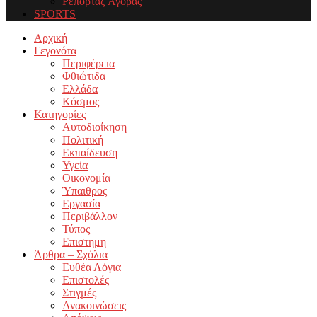
Ρεπορτάζ Αγοράς
SPORTS
Facebook
Twitter
Instagram
Youtube
Email
Αρχική
Γεγονότα
Περιφέρεια
Φθιώτιδα
Ελλάδα
Κόσμος
Κατηγορίες
Αυτοδιοίκηση
Πολιτική
Εκπαίδευση
Υγεία
Οικονομία
Ύπαιθρος
Εργασία
Περιβάλλον
Τύπος
Επιστημη
Άρθρα – Σχόλια
Ευθέα Λόγια
Επιστολές
Στιγμές
Ανακοινώσεις