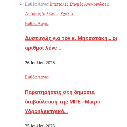
Ευθέα Λόγια
Επιστολές
Στιγμές
Ανακοινώσεις
Απόψεις
Δηλώσεις
Σχόλια
Ευθέα Λόγια
Δυστυχώς για τον κ. Μητσοτάκη… οι
αριθμοί λένε…
26 Ιουλίου 2026
Ευθέα Λόγια
Παρατηρήσεις στη δημόσια
διαβούλευση της ΜΠΕ «Μικρό
Υδροηλεκτρικό…
25 Ιουλίου 2026