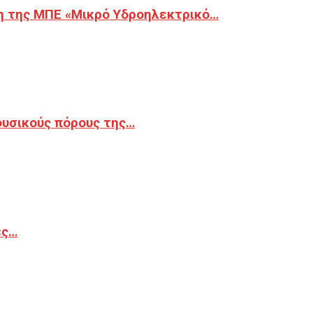
η της ΜΠΕ «Μικρό Υδροηλεκτρικό…
φυσικούς πόρους της…
ές…