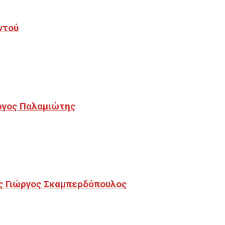
ντού
ργος Παλαμιώτης
ς Γιώργος Σκαμπερδόπουλος