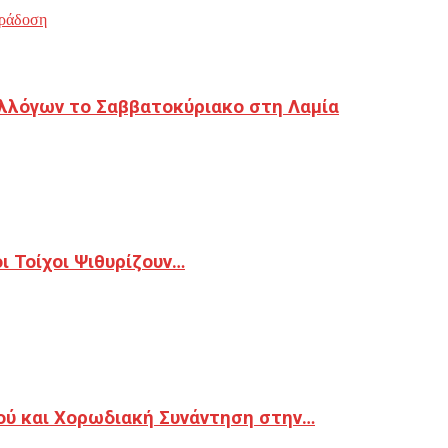
ράδοση
λλόγων το Σαββατοκύριακο στη Λαμία
 Τοίχοι Ψιθυρίζουν…
ού και Χορωδιακή Συνάντηση στην…