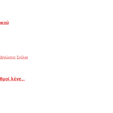
οκού
Δηλώσεις
Σχόλια
ιθμοί λένε…