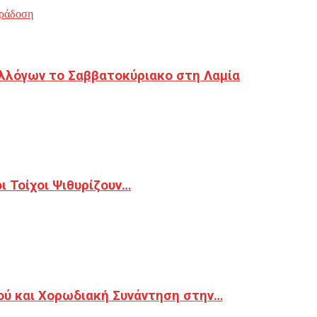
ράδοση
λλόγων το Σαββατοκύριακο στη Λαμία
 Τοίχοι Ψιθυρίζουν…
ού και Χορωδιακή Συνάντηση στην…