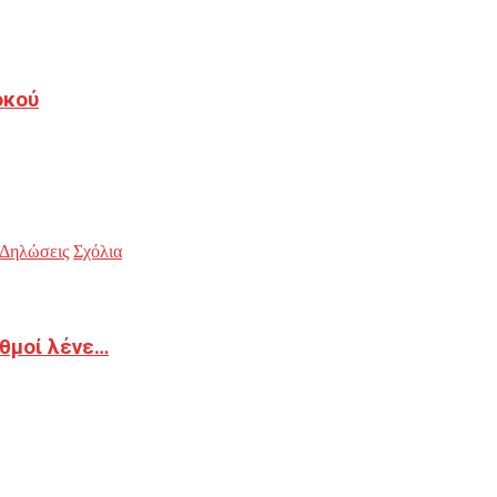
οκού
Δηλώσεις
Σχόλια
ιθμοί λένε…