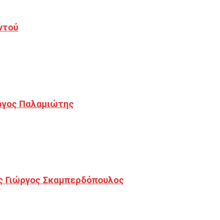
ντού
ργος Παλαμιώτης
ς Γιώργος Σκαμπερδόπουλος