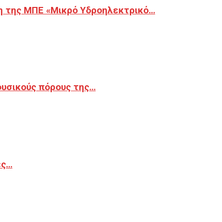
η της ΜΠΕ «Μικρό Υδροηλεκτρικό…
φυσικούς πόρους της…
ές…