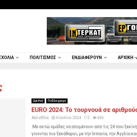
ΣΧΌΛΙΑ
ΠΟΛΙΤΙΣΜΌΣ
ΕΝΔΙΑΦΈΡΟΥΝ
ΑΡΧΙΚΉ 
ς
Διεθνή
Ποδόσφαιρο
EURO 2024: Το τουρνουά σε αριθμού
Από
efthia
4 Ιουλίου 2024
0
666
Με οκτώ ομάδες να απομένουν-από τις 24 που ξεκίνη
γίνονται πιο ξεκάθαροι, με την Ισπανία, την Αγγλία και.