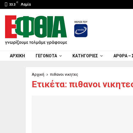
C
Λαμία
33.3
ΑΡΧΙΚΉ
ΓΕΓΟΝΌΤΑ
ΚΑΤΗΓΟΡΊΕΣ
ΆΡΘΡΑ – 
Αρχική
πιθανοι νικητες
Ετικέτα: πιθανοι νικητε