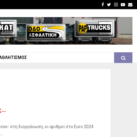
Facebook
Twitter
Instagra
Youtu
Em
-ΑΘΛΗΤΙΣΜΌΣ
ς…
σαν- στη διοργάνωση, οι αριθμοί στο Euro 2024
..