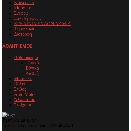
Κοινωνικά
Μουσική
Σχέσεις
Σαν σήμερα…
ΕΓΚΑΙΝΙΑ ΕΝΑΟΝ ΛΑΜΙΑ
Τεχνολογία
Διατροφή
ΑΘΛΗΤΙΣΜΟΣ
Ποδόσφαιρο
Τοπικά
Εθνικά
Διεθνή
Μπάσκετ
Βόλεϊ
Στίβος
Auto Moto
Άλλα σπορ
Στοίχημα
Σχετικά με εμάς
Τηλέφωνo επικοινωνίας: 6976404646