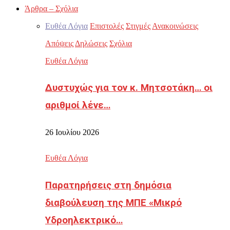
Άρθρα – Σχόλια
Ευθέα Λόγια
Επιστολές
Στιγμές
Ανακοινώσεις
Απόψεις
Δηλώσεις
Σχόλια
Ευθέα Λόγια
Δυστυχώς για τον κ. Μητσοτάκη… οι
αριθμοί λένε…
26 Ιουλίου 2026
Ευθέα Λόγια
Παρατηρήσεις στη δημόσια
διαβούλευση της ΜΠΕ «Μικρό
Υδροηλεκτρικό…