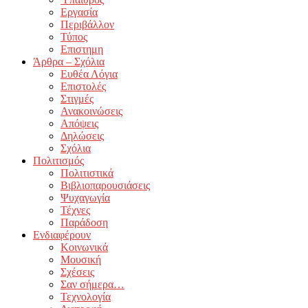
Εργασία
Περιβάλλον
Τύπος
Επιστημη
Άρθρα – Σχόλια
Ευθέα Λόγια
Επιστολές
Στιγμές
Ανακοινώσεις
Απόψεις
Δηλώσεις
Σχόλια
Πολιτισμός
Πολιτιστικά
Βιβλιοπαρουσιάσεις
Ψυχαγωγία
Τέχνες
Παράδοση
Ενδιαφέρουν
Κοινωνικά
Μουσική
Σχέσεις
Σαν σήμερα…
Τεχνολογία