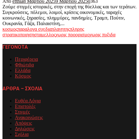
Από
efthia
8 Μαρτίου 2025
9 Μαρτίου 2025
0
363
Ζούμε στιγμές ιστορικές, στην εποχή της θύελλας και των τεράτων.
Συγκρούσεις, πόλεμοι, λοιμοί, κρίσεις οικονομικές, ταραχές
κοινωνικές, ξηρασίες, πλημμύρες, πανδημίες. Τραμπ, Πούτιν,
Ουκρανία, Γάζα, Παλαιστίνη,...
κοσμος
παραλογα σχεδια
πλανητης
πληρης
στρατικοποιηση
σταμελλος
χωρις προορισμο
χωρις πυξιδα
ΓΕΓΟΝΟΤΑ
Περιφέρεια
Φθιώτιδα
Ελλάδα
Κόσμος
ΑΡΘΡΑ – ΣΧΟΛΙΑ
Ευθέα Λόγια
Επιστολές
Στιγμές
Ανακοινώσεις
Απόψεις
Δηλώσεις
Σχόλια