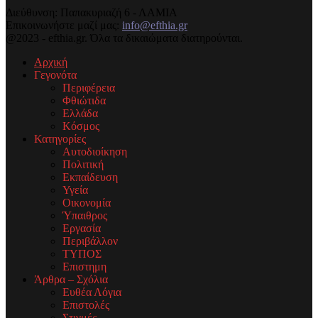
Διεύθυνση: Παπακυριαζή 6 - ΛΑΜΙΑ
Επικοινωνήστε μαζί μας:
info@efthia.gr
@2023 - efthia.gr. Όλα τα δικαιώματα διατηρούνται.
Αρχική
Γεγονότα
Περιφέρεια
Φθιώτιδα
Ελλάδα
Κόσμος
Κατηγορίες
Αυτοδιοίκηση
Πολιτική
Εκπαίδευση
Υγεία
Οικονομία
Ύπαιθρος
Εργασία
Περιβάλλον
ΤΥΠΟΣ
Επιστημη
Άρθρα – Σχόλια
Ευθέα Λόγια
Επιστολές
Στιγμές