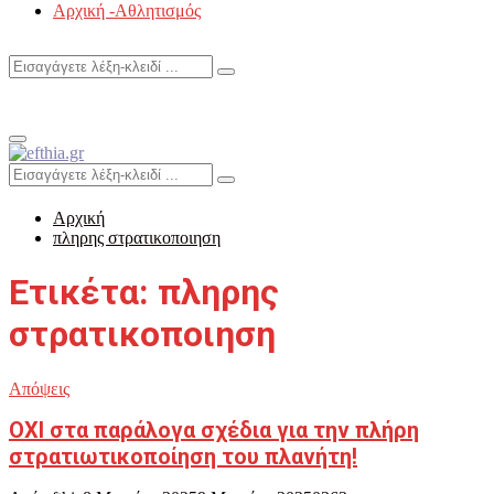
Αρχική -Αθλητισμός
Search
Search
for:
Primary
Menu
Search
Search
for:
Αρχική
πληρης στρατικοποιηση
Ετικέτα: πληρης
στρατικοποιηση
Απόψεις
ΟΧΙ στα παράλογα σχέδια για την πλήρη
στρατιωτικοποίηση του πλανήτη!