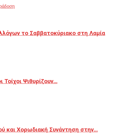
ράδοση
λλόγων το Σαββατοκύριακο στη Λαμία
 Τοίχοι Ψιθυρίζουν…
ού και Χορωδιακή Συνάντηση στην…