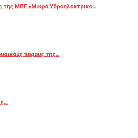
η της ΜΠΕ «Μικρό Υδροηλεκτρικό…
φυσικούς πόρους της…
ές…