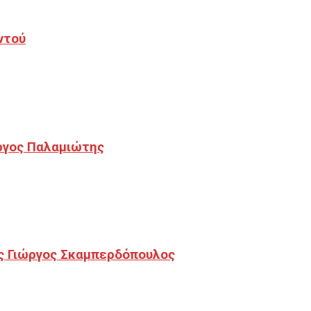
ντού
ργος Παλαμιώτης
ς Γιώργος Σκαμπερδόπουλος