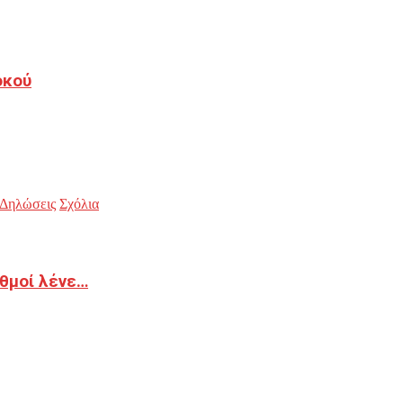
οκού
Δηλώσεις
Σχόλια
ιθμοί λένε…