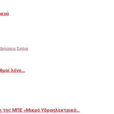
οκού
Δηλώσεις
Σχόλια
ιθμοί λένε…
η της ΜΠΕ «Μικρό Υδροηλεκτρικό…