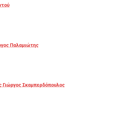
ντού
ργος Παλαμιώτης
ς Γιώργος Σκαμπερδόπουλος