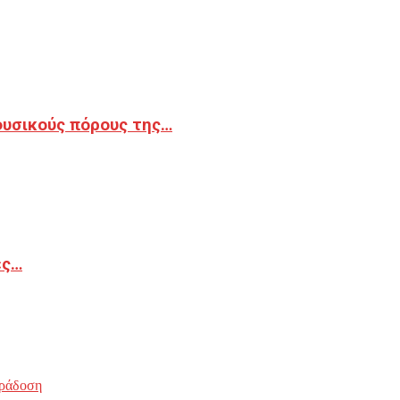
φυσικούς πόρους της…
ές…
ράδοση