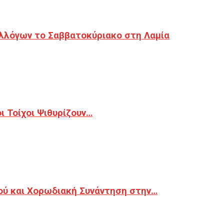
λλόγων το Σαββατοκύριακο στη Λαμία
 Τοίχοι Ψιθυρίζουν…
ού και Χορωδιακή Συνάντηση στην…