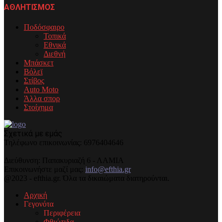
ΑΘΛΗΤΙΣΜΟΣ
Ποδόσφαιρο
Τοπικά
Εθνικά
Διεθνή
Μπάσκετ
Βόλεϊ
Στίβος
Auto Moto
Άλλα σπορ
Στοίχημα
Σχετικά με εμάς
Τηλέφωνo επικοινωνίας: 6976404646
Διεύθυνση: Παπακυριαζή 6 - ΛΑΜΙΑ
Επικοινωνήστε μαζί μας:
info@efthia.gr
@2023 - efthia.gr. Όλα τα δικαιώματα διατηρούνται.
Αρχική
Γεγονότα
Περιφέρεια
Φθιώτιδα