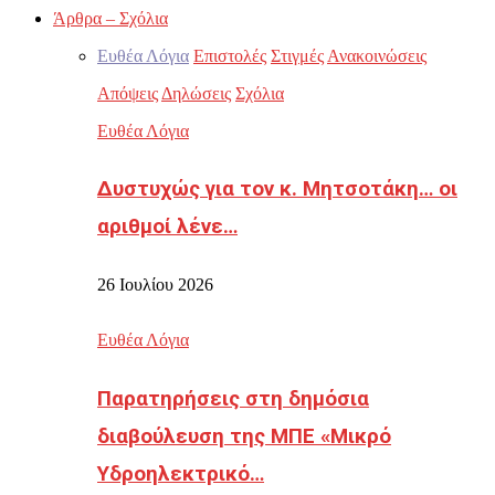
Άρθρα – Σχόλια
Ευθέα Λόγια
Επιστολές
Στιγμές
Ανακοινώσεις
Απόψεις
Δηλώσεις
Σχόλια
Ευθέα Λόγια
Δυστυχώς για τον κ. Μητσοτάκη… οι
αριθμοί λένε…
26 Ιουλίου 2026
Ευθέα Λόγια
Παρατηρήσεις στη δημόσια
διαβούλευση της ΜΠΕ «Μικρό
Υδροηλεκτρικό…