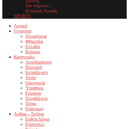
Σχέσεις
Σαν σήμερα…
Ρεπορτάζ Αγοράς
SPORTS
Facebook
Twitter
Instagram
Youtube
Email
Αρχική
Γεγονότα
Περιφέρεια
Φθιώτιδα
Ελλάδα
Κόσμος
Κατηγορίες
Αυτοδιοίκηση
Πολιτική
Εκπαίδευση
Υγεία
Οικονομία
Ύπαιθρος
Εργασία
Περιβάλλον
Τύπος
Επιστημη
Άρθρα – Σχόλια
Ευθέα Λόγια
Επιστολές