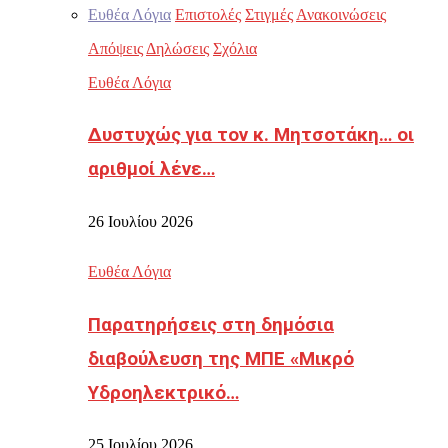
Ευθέα Λόγια
Επιστολές
Στιγμές
Ανακοινώσεις
Απόψεις
Δηλώσεις
Σχόλια
Ευθέα Λόγια
Δυστυχώς για τον κ. Μητσοτάκη… οι
αριθμοί λένε…
26 Ιουλίου 2026
Ευθέα Λόγια
Παρατηρήσεις στη δημόσια
διαβούλευση της ΜΠΕ «Μικρό
Υδροηλεκτρικό…
25 Ιουλίου 2026