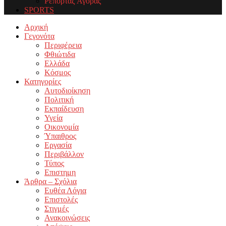
Ρεπορτάζ Αγοράς
SPORTS
Facebook
Twitter
Instagram
Youtube
Email
Αρχική
Γεγονότα
Περιφέρεια
Φθιώτιδα
Ελλάδα
Κόσμος
Κατηγορίες
Αυτοδιοίκηση
Πολιτική
Εκπαίδευση
Υγεία
Οικονομία
Ύπαιθρος
Εργασία
Περιβάλλον
Τύπος
Επιστημη
Άρθρα – Σχόλια
Ευθέα Λόγια
Επιστολές
Στιγμές
Ανακοινώσεις