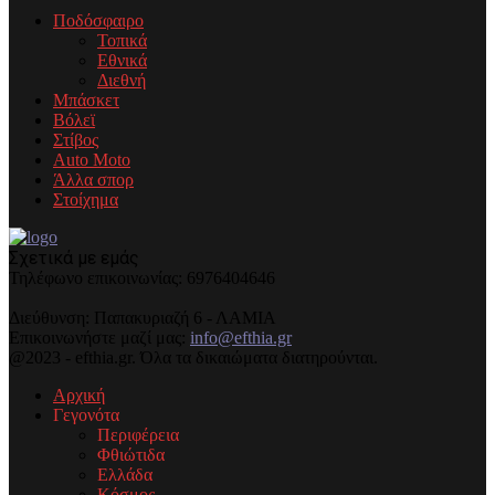
Ποδόσφαιρο
Τοπικά
Εθνικά
Διεθνή
Μπάσκετ
Βόλεϊ
Στίβος
Auto Moto
Άλλα σπορ
Στοίχημα
Σχετικά με εμάς
Τηλέφωνo επικοινωνίας: 6976404646
Διεύθυνση: Παπακυριαζή 6 - ΛΑΜΙΑ
Επικοινωνήστε μαζί μας:
info@efthia.gr
@2023 - efthia.gr. Όλα τα δικαιώματα διατηρούνται.
Αρχική
Γεγονότα
Περιφέρεια
Φθιώτιδα
Ελλάδα
Κόσμος