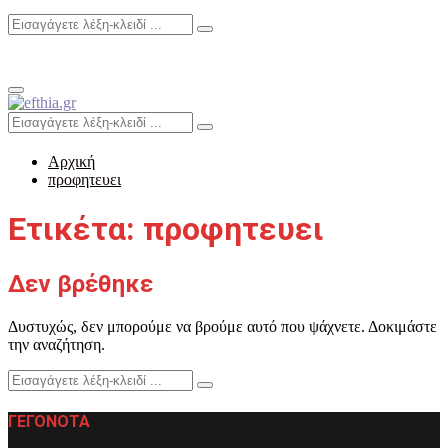
Search
Search
for:
Primary
Menu
Search
Search
for:
Αρχική
προφητευει
Ετικέτα: προφητευει
Δεν βρέθηκε
Δυστυχώς, δεν μπορούμε να βρούμε αυτό που ψάχνετε. Δοκιμάστε
την αναζήτηση.
Search
Search
for:
ΓΕΓΟΝΟΤΑ