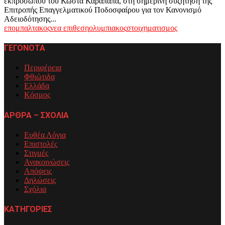
εκπροσώπου του Κώστα Καραπαπά, στη σημερινή συζήτηση της
Επιτροπής Επαγγελματικού Ποδοσφαίρου για τον Κανονισμό
Αδειοδότησης...
επο
μπαλτακος
νεα επιθεση
ολυμπιακος
στοιχηματισμος
ΓΕΓΟΝΟΤΑ
Περιφέρεια
Φθιώτιδα
Ελλάδα
Κόσμος
ΑΡΘΡΑ – ΣΧΟΛΙΑ
Ευθέα Λόγια
Επιστολές
Στιγμές
Ανακοινώσεις
Απόψεις
Δηλώσεις
Σχόλια
ΚΑΤΗΓΟΡΙΕΣ