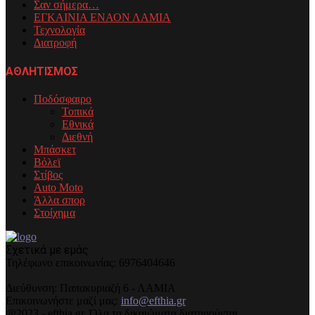
Σαν σήμερα…
ΕΓΚΑΙΝΙΑ ΕΝΑΟΝ ΛΑΜΙΑ
Τεχνολογία
Διατροφή
ΑΘΛΗΤΙΣΜΟΣ
Ποδόσφαιρο
Τοπικά
Εθνικά
Διεθνή
Μπάσκετ
Βόλεϊ
Στίβος
Auto Moto
Άλλα σπορ
Στοίχημα
Σχετικά με εμάς
Τηλέφωνo επικοινωνίας: 6976404646
Διεύθυνση: Παπακυριαζή 6 - ΛΑΜΙΑ
Επικοινωνήστε μαζί μας:
info@efthia.gr
@2023 - efthia.gr. Όλα τα δικαιώματα διατηρούνται.