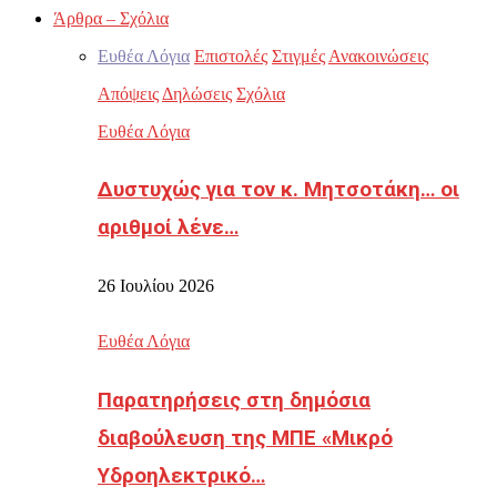
Άρθρα – Σχόλια
Ευθέα Λόγια
Επιστολές
Στιγμές
Ανακοινώσεις
Απόψεις
Δηλώσεις
Σχόλια
Ευθέα Λόγια
Δυστυχώς για τον κ. Μητσοτάκη… οι
αριθμοί λένε…
26 Ιουλίου 2026
Ευθέα Λόγια
Παρατηρήσεις στη δημόσια
διαβούλευση της ΜΠΕ «Μικρό
Υδροηλεκτρικό…