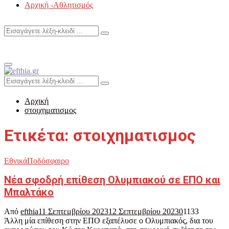
Αρχική -Αθλητισμός
Search
Search
for:
Primary
Menu
Search
Search
for:
Αρχική
στοιχηματισμος
Ετικέτα: στοιχηματισμος
Εθνικά
Ποδόσφαιρο
Νέα σφοδρή επίθεση Ολυμπιακού σε ΕΠΟ και
Μπαλτάκο
Από
efthia
11 Σεπτεμβρίου 2023
12 Σεπτεμβρίου 2023
0
1133
Άλλη μία επίθεση στην ΕΠΟ εξαπέλυσε ο Ολυμπιακός, δια του