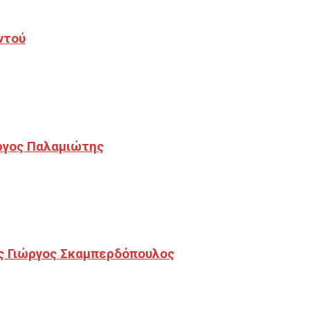
ντού
ργος Παλαμιώτης
ς Γιώργος Σκαμπερδόπουλος