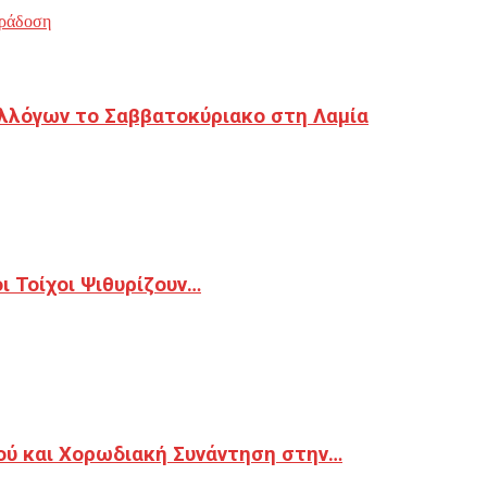
ράδοση
λλόγων το Σαββατοκύριακο στη Λαμία
 Τοίχοι Ψιθυρίζουν…
ού και Χορωδιακή Συνάντηση στην…