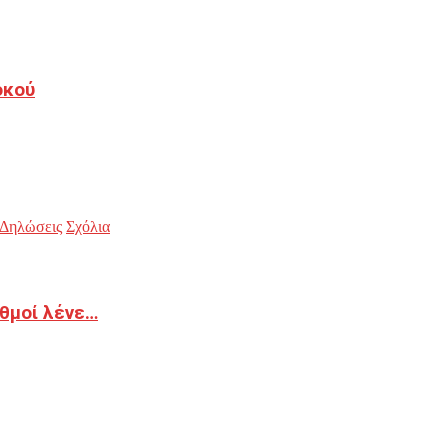
οκού
Δηλώσεις
Σχόλια
ιθμοί λένε…