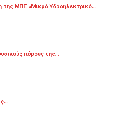
η της ΜΠΕ «Μικρό Υδροηλεκτρικό…
φυσικούς πόρους της…
ές…