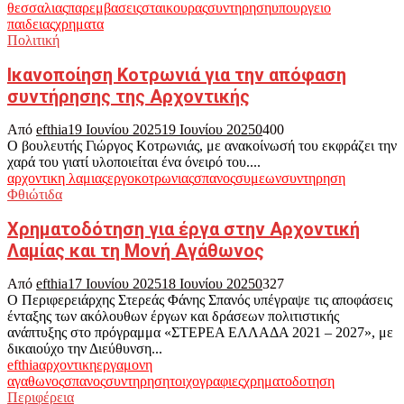
θεσσαλιας
παρεμβασεις
σταικουρας
συντηρηση
υπουργειο
παιδειας
χρηματα
Πολιτική
Ικανοποίηση Κοτρωνιά για την απόφαση
συντήρησης της Αρχοντικής
Από
efthia
19 Ιουνίου 2025
19 Ιουνίου 2025
0
400
Ο βουλευτής Γιώργος Κοτρωνιάς, με ανακοίνωσή του εκφράζει την
χαρά του γιατί υλοποιείται ένα όνειρό του....
αρχοντικη λαμιας
εργο
κοτρωνιας
σπανος
συμεων
συντηρηση
Φθιώτιδα
Χρηματοδότηση για έργα στην Αρχοντική
Λαμίας και τη Μονή Αγάθωνος
Από
efthia
17 Ιουνίου 2025
18 Ιουνίου 2025
0
327
Ο Περιφερειάρχης Στερεάς Φάνης Σπανός υπέγραψε τις αποφάσεις
ένταξης των ακόλουθων έργων και δράσεων πολιτιστικής
ανάπτυξης στο πρόγραμμα «ΣΤΕΡΕΑ ΕΛΛΑΔΑ 2021 – 2027», με
δικαιούχο την Διεύθυνση...
efthia
αρχοντικη
εργα
μονη
αγαθωνος
σπανος
συντηρηση
τοιχογραφιες
χρηματοδοτηση
Περιφέρεια