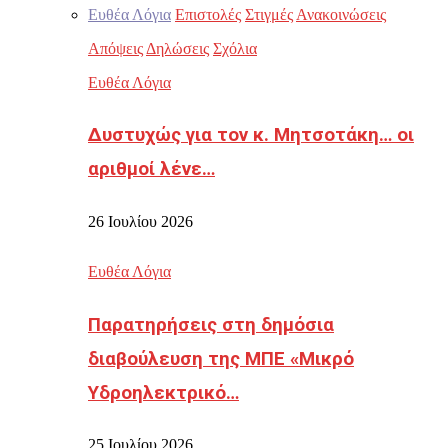
Ευθέα Λόγια
Επιστολές
Στιγμές
Ανακοινώσεις
Απόψεις
Δηλώσεις
Σχόλια
Ευθέα Λόγια
Δυστυχώς για τον κ. Μητσοτάκη… οι
αριθμοί λένε…
26 Ιουλίου 2026
Ευθέα Λόγια
Παρατηρήσεις στη δημόσια
διαβούλευση της ΜΠΕ «Μικρό
Υδροηλεκτρικό…
25 Ιουλίου 2026