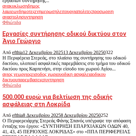
εργασιών συντήρησης...
ανακυκλωση
δημος
λαμιεων
δημοτες
ενημερωση
λειτουργια
πολιτες
προσωρινη
αναστολη
συντηρηση
Φθιώτιδα
Εργασίες συντήρησης οδικού δικτύου στον
Άγιο Γεώργιο
Από
efthia
12 Δεκεμβρίου 2025
13 Δεκεμβρίου 2025
0
322
Η Περιφέρεια Στερεάς, στο πλαίσιο της συντήρησης του οδικού
δικτύου, υλοποιεί ασφαλτικές παρεμβάσεις στο τμήμα του οδικού
δικτύου προς Καρπενήσι, στην είσοδο του χωριού Αγίου...
αγιος γεωργιος
εισοδος χωριου
οδικη ασφαλεια
οδικου
δικτυου
παρεμβασεις
συντηρηση
Φθιώτιδα
500.000 ευρώ για βελτίωση της οδικής
ασφάλειας στη Λοκρίδα
Από
efthia
8 Δεκεμβρίου 2025
8 Δεκεμβρίου 2025
0
252
Ο Περιφερειάρχης Στερεάς Φάνης Σπανός υπέγραψε την απόφαση
ένταξης του έργου: «ΣΥΝΤΗΡΗΣΗ ΕΠΑΡΧΙΑΚΩΝ ΟΔΩΝ 40,
41, 43, 45 ΠΕΡΙΟΧΗΣ ΛΟΚΡΙΔΑΣ» στο «ΠΠΑ ΠΕΡΙΦΕΡΕΙΑΣ