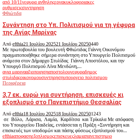
από 10/11
γεφυρα ανθηλης
εργα
κυκλοφοριακες
ρυθμισεις
συντηρηση
Φθιώτιδα
Συνάντηση στο Υπ. Πολιτισμού για τη γέφυρα
της Αγίας Μαρίνας
Από
efthia
21 Ιουλίου 2025
21 Ιουλίου 2025
0
440
Με πρωτοβουλία του βουλευτή Φθιώτιδας Γιάννη Οικονόμου
πραγματοποιήθηκε σήμερα συνάντηση στο Υπουργείο Πολιτισμού
ανάμεσα στον Δήμαρχο Στυλίδας Γιάννη Αποστόλου, και την
Υπουργό Πολιτισμού Λίνα Μενδώνη,...
αγια μαρινα
αξιοποιηση
αποστολου
γεφυρα
δημος
στυλιδας
οικονομου
συντηρηση
υπουργειο πολιτισμου
Περιφέρεια
3,7 εκ. ευρώ για συντήρηση, επισκευές κι
εξοπλισμό στο Πανεπιστήμιο Θεσσαλίας
Από
efthia
18 Ιουλίου 2025
18 Ιουλίου 2025
0
1243
σε Βόλο, Λάρισα, Λαμία, Καρδίτσα και Τρίκαλα Με απόφαση
του Υπουργείου Παιδείας, εντάσσεται η Πράξη «Συντήρηση και
επισκευές των υποδομών και πάσης φύσεως εξοπλισμού του...
efthia
αποφαση
εξοπλισμος
επισκευες
λαμια
πανεπιστημιο