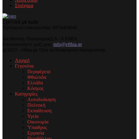
Στοίχημα
Σχετικά με εμάς
Τηλέφωνo επικοινωνίας: 6976404646
Διεύθυνση: Παπακυριαζή 6 - ΛΑΜΙΑ
Επικοινωνήστε μαζί μας:
info@efthia.gr
@2023 - efthia.gr. Όλα τα δικαιώματα διατηρούνται.
Αρχική
Γεγονότα
Περιφέρεια
Φθιώτιδα
Ελλάδα
Κόσμος
Κατηγορίες
Αυτοδιοίκηση
Πολιτική
Εκπαίδευση
Υγεία
Οικονομία
Ύπαιθρος
Εργασία
Περιβάλλον