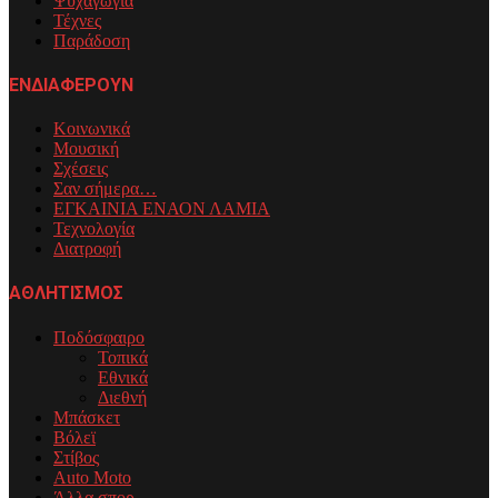
Ψυχαγωγία
Τέχνες
Παράδοση
ΕΝΔΙΑΦΕΡΟΥΝ
Κοινωνικά
Μουσική
Σχέσεις
Σαν σήμερα…
ΕΓΚΑΙΝΙΑ ΕΝΑΟΝ ΛΑΜΙΑ
Τεχνολογία
Διατροφή
ΑΘΛΗΤΙΣΜΟΣ
Ποδόσφαιρο
Τοπικά
Εθνικά
Διεθνή
Μπάσκετ
Βόλεϊ
Στίβος
Auto Moto
Άλλα σπορ