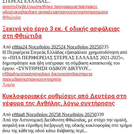
ΣΤΕΡΕΑΣ ΕΛΛΑΔΑΣ...
αναπτυξης
βελτιωση
εθνικο προγραμμα
επαρχιακες
οδοι
λοκριδα
οδικη ασφαλεια
σπανος
συντηρηση
χρηματα
Φθιώτιδα
Ξεκινά νέο έργο 3 εκ. € οδικής ασφάλειας
στη Φθιώτιδα
Από
efthia
24 Νοεμβρίου 2025
24 Νοεμβρίου 2025
0
235
H Περιφέρεια Στερεάς Ελλάδας εξασφάλισε χρηματοδότηση από
το «ΠΠΑ ΠΕΡΙΦΕΡΕΙΑΣ ΣΤΕΡΕΑΣ ΕΛΛΑΔΑΣ 2021-2025»,
δημοπράτησε και ήδη υπέγραψε τη σύμβαση κατασκευής του
έργου: «ΣΥΝΤΗΡΗΣΗ ΟΔΙΚΟΥ ΔΙΚΤΥΟΥ...
efthia
δημοπρατηση
οδικο δικτυο
σανιδας
σημεια
παρεμβασης
σπανος
συντηρηση
Λαμία
Κυκλοφοριακές ρυθμίσεις από Δευτέρα στη
γέφυρα της Ανθήλης, λόγω συντήρησης
Από
efthia
8 Νοεμβρίου 2025
8 Νοεμβρίου 2025
0
339
Από την Αστυνομική Διεύθυνση Φθιώτιδας, με στόχο την ομαλή,
ασφαλή και εύρυθμη διεξαγωγή της οδικής κυκλοφορίας στο τμήμα
άνω της κάθετης οδού κάτω διάβασης περί...