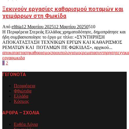
Ξεκινούν εργασίες καθαρισμού ποταμών και
χειμάρρων στη Φωκίδα
Από
efthia
12 Μαρτίου 2025
12 Μαρτίου 2025
0
510
Η Περιφέρεια Στερεάς Ελλάδας χρηματοδότησε, δημοπράτησε και
ήδη συμβασιοποίησε το έργο με τίτλο: «ΣΥΝΤΗΡΗΣΗ
ΑΠΟΚΑΤΑΣΤΑΣΗ ΤΕΧΝΙΚΩΝ ΕΡΓΩΝ ΚΑΙ ΚΑΘΑΡΙΣΜΟΣ
ΡΕΜΑΤΩΝ ΚΑΙ ΠΟΤΑΜΩΝ ΠΕ ΦΩΚΙΔΑΣ», αρχικού...
αποκατασταση
καθαρισμος
προυπολογισμος
ρεματα
συντηρηση
τεχνικ
εργα
φωκιδα
Σελιδοποίηση
1
2
άρθρων
ΓΕΓΟΝΟΤΑ
Περιφέρεια
Φθιώτιδα
Ελλάδα
Κόσμος
ΑΡΘΡΑ – ΣΧΟΛΙΑ
Ευθέα Λόγια