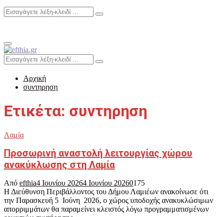
Search
Search
for:
Primary
Menu
Search
Search
for:
Αρχική
συντηρηση
Ετικέτα: συντηρηση
Λαμία
Προσωρινή αναστολή λειτουργίας χώρου
ανακύκλωσης στη Λαμία
Από
efthia
4 Ιουνίου 2026
4 Ιουνίου 2026
0
175
Η Διεύθυνση Περιβάλλοντος του Δήμου Λαμιέων ανακοίνωσε ότι
την Παρασκευή 5 Ιούνη 2026, ο χώρος υποδοχής ανακυκλώσιμων
απορριμμάτων θα παραμείνει κλειστός λόγω προγραμματισμένων