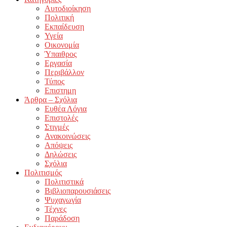
Αυτοδιοίκηση
Πολιτική
Εκπαίδευση
Υγεία
Οικονομία
Ύπαιθρος
Εργασία
Περιβάλλον
Τύπος
Επιστημη
Άρθρα – Σχόλια
Ευθέα Λόγια
Επιστολές
Στιγμές
Ανακοινώσεις
Απόψεις
Δηλώσεις
Σχόλια
Πολιτισμός
Πολιτιστικά
Βιβλιοπαρουσιάσεις
Ψυχαγωγία
Τέχνες
Παράδοση