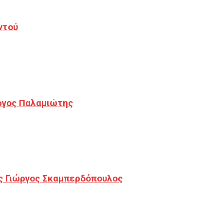
ντού
ργος Παλαμιώτης
ς Γιώργος Σκαμπερδόπουλος