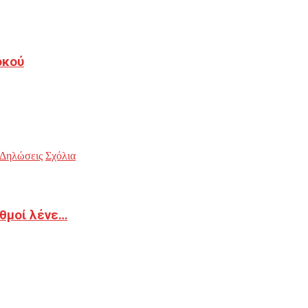
οκού
Δηλώσεις
Σχόλια
ιθμοί λένε…