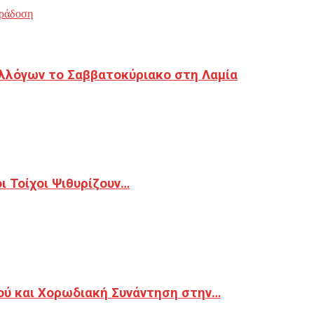
ράδοση
λλόγων το Σαββατοκύριακο στη Λαμία
 Τοίχοι Ψιθυρίζουν…
ού και Χορωδιακή Συνάντηση στην…