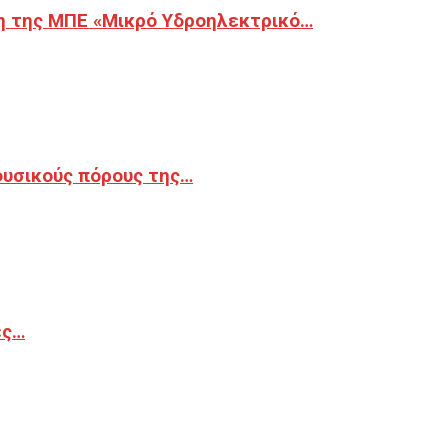
η της ΜΠΕ «Μικρό Υδροηλεκτρικό…
φυσικούς πόρους της…
ές…