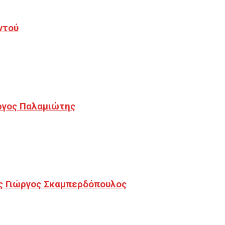
ντού
ργος Παλαμιώτης
ς Γιώργος Σκαμπερδόπουλος