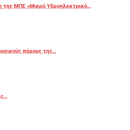
η της ΜΠΕ «Μικρό Υδροηλεκτρικό…
φυσικούς πόρους της…
ές…