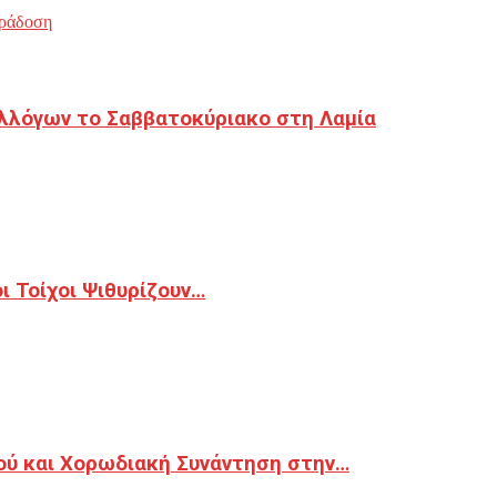
ράδοση
λλόγων το Σαββατοκύριακο στη Λαμία
 Τοίχοι Ψιθυρίζουν…
ού και Χορωδιακή Συνάντηση στην…