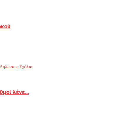
οκού
Δηλώσεις
Σχόλια
ιθμοί λένε…