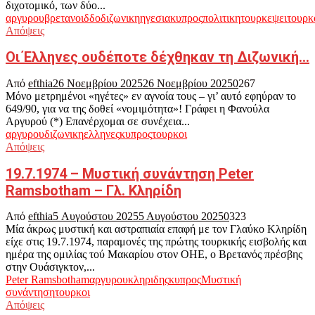
διχοτομικό, των δύο...
αργυρου
βρετανοι
δδο
διζωνικη
ηγεσια
κυπρος
πολιτικη
τουρκεψει
τουρκ
Απόψεις
Οι Έλληνες ουδέποτε δέχθηκαν τη Διζωνική…
Από
efthia
26 Νοεμβρίου 2025
26 Νοεμβρίου 2025
0
267
Μόνο μετρημένοι «ηγέτες» εν αγνοία τους – γι’ αυτό εφηύραν το
649/90, για να της δοθεί «νομιμότητα»! Γράφει η Φανούλα
Αργυρού (*) Επανέρχομαι σε συνέχεια...
αργυρου
διζωνικη
ελληνες
κυπρος
τουρκοι
Απόψεις
19.7.1974 – Μυστική συνάντηση Peter
Ramsbotham – Γλ. Κληρίδη
Από
efthia
5 Αυγούστου 2025
5 Αυγούστου 2025
0
323
Μία άκρως μυστική και αστραπιαία επαφή με τον Γλαύκο Κληρίδη
είχε στις 19.7.1974, παραμονές της πρώτης τουρκικής εισβολής και
ημέρα της ομιλίας τού Μακαρίου στον ΟΗΕ, ο Bρετανός πρέσβης
στην Ουάσιγκτον,...
Peter Ramsbotham
αργυρου
κληριδης
κυπρος
Μυστική
συνάντηση
τουρκοι
Απόψεις