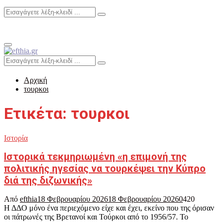
Search
Search
for:
Primary
Menu
Search
Search
for:
Αρχική
τουρκοι
Ετικέτα: τουρκοι
Ιστορία
Ιστορικά τεκμηριωμένη «η επιμονή της
πολιτικής ηγεσίας να τουρκέψει την Κύπρο
διά της διζωνικής»
Από
efthia
18 Φεβρουαρίου 2026
18 Φεβρουαρίου 2026
0
420
Η ΔΔΟ μόνο ένα περιεχόμενο είχε και έχει, εκείνο που της όρισαν
οι πάτρωνές της Βρετανοί και Τούρκοι από το 1956/57. Το