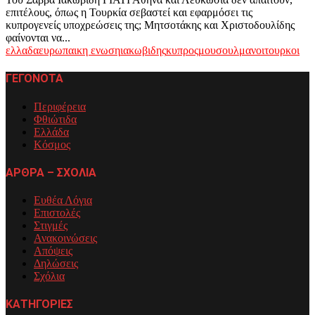
επιτέλους, όπως η Τουρκία σεβαστεί και εφαρμόσει τις
κυπρογενείς υποχρεώσεις της; Μητσοτάκης και Χριστοδουλίδης
φαίνονται να...
ελλαδα
ευρωπαικη ενωση
ιακωβιδης
κυπρος
μουσουλμανοι
τουρκοι
ΓΕΓΟΝΟΤΑ
Περιφέρεια
Φθιώτιδα
Ελλάδα
Κόσμος
ΑΡΘΡΑ – ΣΧΟΛΙΑ
Ευθέα Λόγια
Επιστολές
Στιγμές
Ανακοινώσεις
Απόψεις
Δηλώσεις
Σχόλια
ΚΑΤΗΓΟΡΙΕΣ