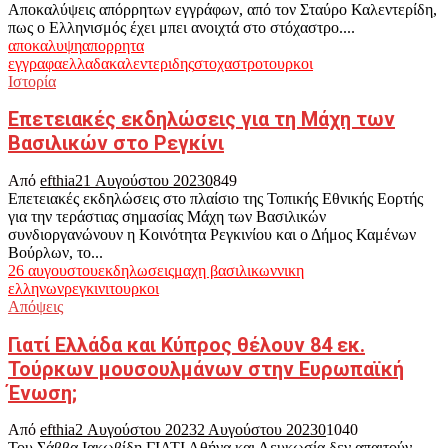
Αποκαλύψεις απόρρητων εγγράφων, από τον Σταύρο Καλεντερίδη,
πως ο Ελληνισμός έχει μπει ανοιχτά στο στόχαστρο....
αποκαλυψη
απορρητα
εγγραφα
ελλαδα
καλεντεριδης
στοχαστρο
τουρκοι
Ιστορία
Επετειακές εκδηλώσεις για τη Μάχη των
Βασιλικών στο Ρεγκίνι
Από
efthia
21 Αυγούστου 2023
0
849
Επετειακές εκδηλώσεις στο πλαίσιο της Τοπικής Εθνικής Εορτής
για την τεράστιας σημασίας Μάχη των Βασιλικών
συνδιοργανώνουν η Κοινότητα Ρεγκινίου και ο Δήμος Καμένων
Βούρλων, το...
26 αυγουστου
εκδηλωσεις
μαχη βασιλικων
νικη
ελληνων
ρεγκινι
τουρκοι
Απόψεις
Γιατί Ελλάδα και Κύπρος θέλουν 84 εκ.
Τούρκων μουσουλμάνων στην Ευρωπαϊκή
Ένωση;
Από
efthia
2 Αυγούστου 2023
2 Αυγούστου 2023
0
1040
Του Σάββα Ιακωβίδη ΓΙΑΤΙ Αθήνα και Λευκωσία δεν απαιτούν,