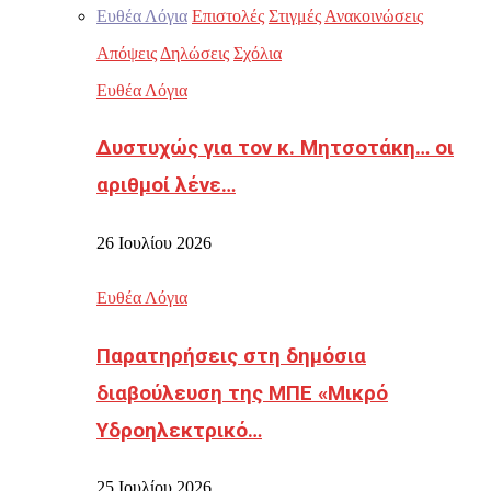
Ευθέα Λόγια
Επιστολές
Στιγμές
Ανακοινώσεις
Απόψεις
Δηλώσεις
Σχόλια
Ευθέα Λόγια
Δυστυχώς για τον κ. Μητσοτάκη… οι
αριθμοί λένε…
26 Ιουλίου 2026
Ευθέα Λόγια
Παρατηρήσεις στη δημόσια
διαβούλευση της ΜΠΕ «Μικρό
Υδροηλεκτρικό…
25 Ιουλίου 2026