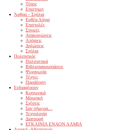
Τύπος
Επιστημη
Άρθρα – Σχόλια
Ευθέα Λόγια
Επιστολές
Στιγμές
Ανακοινώσεις
Απόψεις
Δηλώσεις
Σχόλια
Πολιτισμός
Πολιτιστικά
Βιβλιοπαρουσιάσεις
Ψυχαγωγία
Τέχνες
Παράδοση
Ενδιαφέρουν
Κοινωνικά
Μουσική
Σχέσεις
Σαν σήμερα…
Τεχνολογία
Διατροφή
ΕΓΚΑΙΝΙΑ ΕΝΑΟΝ ΛΑΜΙΑ
Αρχική -Αθλητισμός