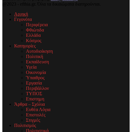
@2023 - efthia.gr. Όλα τα δικαιώματα διατηρούνται.
Αρχική
Γεγονότα
Περιφέρεια
Φθιώτιδα
Ελλάδα
Κόσμος
Κατηγορίες
Αυτοδιοίκηση
Πολιτική
Εκπαίδευση
Υγεία
Οικονομία
Ύπαιθρος
Εργασία
Περιβάλλον
ΤΥΠΟΣ
Επιστημη
Άρθρα – Σχόλια
Ευθέα Λόγια
Επιστολές
Στιγμές
Πολιτισμός
Πολιτιστικά