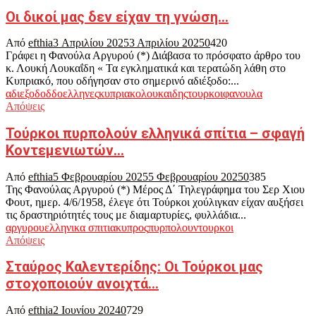
Οι δικοί μας δεν είχαν τη γνώση…
Από
efthia
3 Απριλίου 2025
3 Απριλίου 2025
0
420
Γράφει η Φανούλα Αργυρού (*) Διάβασα το πρόσφατο άρθρο του
κ. Λουκή Λουκαΐδη « Τα εγκληματικά και τερατώδη λάθη στο
Κυπριακό, που οδήγησαν στο σημερινό αδιέξοδο:...
αδιεξοδο
δδο
ελληνες
κυπριακο
λουκαιδης
τουρκοι
φανουλα
Απόψεις
Τούρκοι πυρπολούν ελληνικά σπίτια – σφαγή
Κοντεμενιωτών…
Από
efthia
5 Φεβρουαρίου 2025
5 Φεβρουαρίου 2025
0
385
Της Φανούλας Αργυρού (*) Μέρος Δ΄ Τηλεγράφημα του Σερ Χιου
Φουτ, ημερ. 4/6/1958, έλεγε ότι Τούρκοι χούλιγκαν είχαν αυξήσει
τις δραστηριότητές τους με διαμαρτυρίες, φυλλάδια...
αργυρου
ελληνικα σπιτια
κυπρος
πυρπολουν
τουρκοι
Απόψεις
Σταύρος Καλεντερίδης: Οι Τούρκοι μας
στοχοποιούν ανοιχτά…
Από
efthia
2 Ιουνίου 2024
0
729