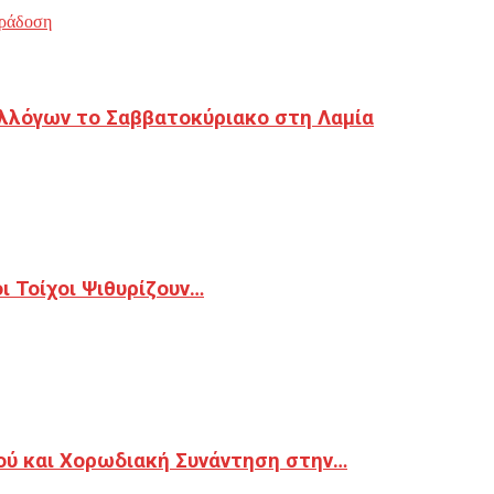
ράδοση
λλόγων το Σαββατοκύριακο στη Λαμία
 Τοίχοι Ψιθυρίζουν…
ού και Χορωδιακή Συνάντηση στην…