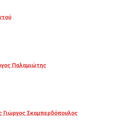
ντού
ργος Παλαμιώτης
ς Γιώργος Σκαμπερδόπουλος