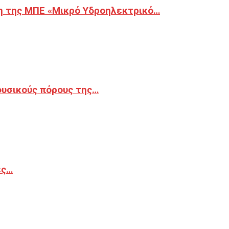
η της ΜΠΕ «Μικρό Υδροηλεκτρικό…
φυσικούς πόρους της…
ές…