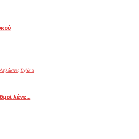
οκού
Δηλώσεις
Σχόλια
ιθμοί λένε…