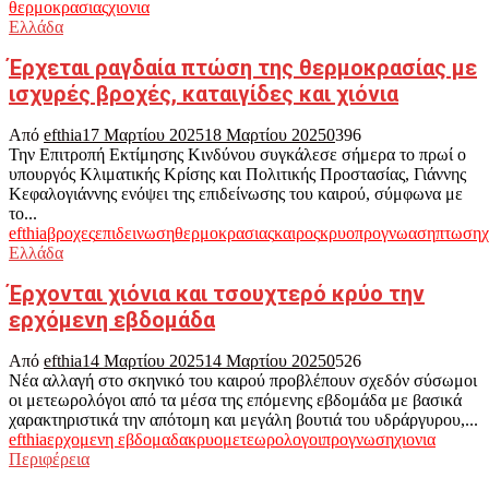
θερμοκρασιας
χιονια
Ελλάδα
Έρχεται ραγδαία πτώση της θερμοκρασίας με
ισχυρές βροχές, καταιγίδες και χιόνια
Από
efthia
17 Μαρτίου 2025
18 Μαρτίου 2025
0
396
Την Επιτροπή Εκτίμησης Κινδύνου συγκάλεσε σήμερα το πρωί ο
υπουργός Κλιματικής Κρίσης και Πολιτικής Προστασίας, Γιάννης
Κεφαλογιάννης ενόψει της επιδείνωσης του καιρού, σύμφωνα με
το...
efthia
βροχες
επιδεινωση
θερμοκρασιας
καιρος
κρυο
προγνωαση
πτωση
χ
Ελλάδα
Έρχονται χιόνια και τσουχτερό κρύο την
ερχόμενη εβδομάδα
Από
efthia
14 Μαρτίου 2025
14 Μαρτίου 2025
0
526
Νέα αλλαγή στο σκηνικό του καιρού προβλέπουν σχεδόν σύσωμοι
οι μετεωρολόγοι από τα μέσα της επόμενης εβδομάδα με βασικά
χαρακτηριστικά την απότομη και μεγάλη βουτιά του υδράργυρου,...
efthia
ερχομενη εβδομαδα
κρυο
μετεωρολογοι
προγνωση
χιονια
Περιφέρεια