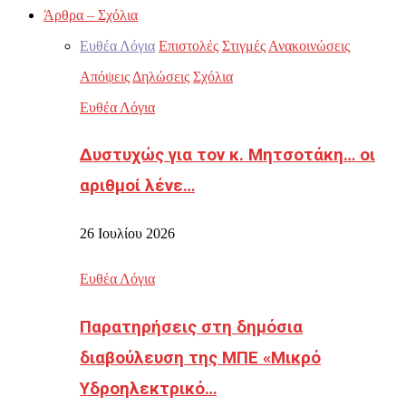
Άρθρα – Σχόλια
Ευθέα Λόγια
Επιστολές
Στιγμές
Ανακοινώσεις
Απόψεις
Δηλώσεις
Σχόλια
Ευθέα Λόγια
Δυστυχώς για τον κ. Μητσοτάκη… οι
αριθμοί λένε…
26 Ιουλίου 2026
Ευθέα Λόγια
Παρατηρήσεις στη δημόσια
διαβούλευση της ΜΠΕ «Μικρό
Υδροηλεκτρικό…