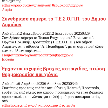
περιοχές της...
efthia
καιρος
κρυο
παγωνια
πτωση θερμοκρασιας
χιονια
Λαμία
Συνεδρίασε σήμερα το Τ.Ε.Σ.Ο.Π.Π. του Δήμου
Λαμιέων
Από
efthia
12 Δεκεμβρίου 2025
12 Δεκεμβρίου 2025
0
329
Συνεδρίασε σήμερα το Τοπικό Επιχειρησιακό Συντονιστικό
Όργανο Πολιτικής Προστασίας (Τ.Ε.Σ.Ο.Π.Π.) του Δήμου
Λαμιέων, στην αίθουσα “Λ. Παπαδήμας”, με τη συμμετοχή όλων
των αρμόδιων φορέων....
ετοιμοτητα
συνεδριαση
τεσοππ
τζουβαρας
χιονια
Ελλάδα
Έρχονται ισχυρές βροχές, καταιγίδες, πτώση
θερμοκρασίας και χιόνια
Από
efthia
6 Απριλίου 2025
6 Απριλίου 2025
0
346
Συστάσεις προς τους πολίτες απευθύνει η Πολιτική Προστασία,
ενόψει της επιδείξεως του καιρού, προκειμένου να είναι ιδιαίτερα
προσεκτικοί, μεριμνώντας για τη λήψη μέτρων αυτοπροστασίας
από...
efthia
βροχες
επιδεινωση
καιρος
καταιγιδες
πτωση