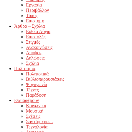
Εργασία
Περιβάλλον
Τύπος
Επιστημη
Άρθρα – Σχόλια
Ευθέα Λόγια
Επιστολές
Στιγμές
Ανακοινώσεις
Απόψεις
Δηλώσεις
Σχόλια
Πολιτισμός
Πολιτιστικά
Βιβλιοπαρουσιάσεις
Ψυχαγωγία
Τέχνες
Παράδοση
Ενδιαφέρουν
Κοινωνικά
Μουσική
Σχέσεις
Σαν σήμερα…
Τεχνολογία