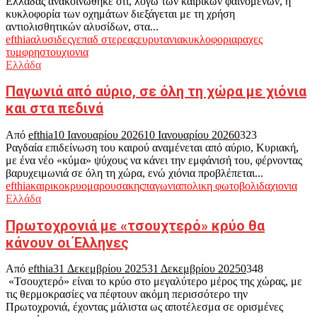
Ελλάδας ανακοινώθηκε ότι, λόγω των καιρικών φαινομένων, η
κυκλοφορία των οχημάτων διεξάγεται με τη χρήση
αντιολισθητικών αλυσίδων, στα...
efthia
αλυσιδες
γεπαδ στερεας
ευρυτανια
κυκλοφορια
ραχες
τυμφρηστου
χιονια
Ελλάδα
Παγωνιά από αύριο, σε όλη τη χώρα με χιόνια
και στα πεδινά
Από
efthia
10 Ιανουαρίου 2026
10 Ιανουαρίου 2026
0
323
Ραγδαία επιδείνωση του καιρού αναμένεται από αύριο, Κυριακή,
με ένα νέο «κύμα» ψύχους να κάνει την εμφάνισή του, φέρνοντας
βαρυχειμωνιά σε όλη τη χώρα, ενώ χιόνια προβλέπεται...
efthia
καιρικο
κρυο
μαρουσακης
παγωνια
πολικη φωτοβολιδα
χιονια
Ελλάδα
Πρωτοχρονιά με «τσουχτερό» κρύο θα
κάνουν οι Έλληνες
Από
efthia
31 Δεκεμβρίου 2025
31 Δεκεμβρίου 2025
0
348
«Τσουχτερό» είναι το κρύο στο μεγαλύτερο μέρος της χώρας, με
τις θερμοκρασίες να πέφτουν ακόμη περισσότερο την
Πρωτοχρονιά, έχοντας μάλιστα ως αποτέλεσμα σε ορισμένες