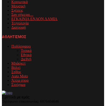
Κοινωνικά
Μουσική
Σχέσεις
Σαν σήμερα…
ΕΓΚΑΙΝΙΑ ΕΝΑΟΝ ΛΑΜΙΑ
Τεχνολογία
Διατροφή
ΑΘΛΗΤΙΣΜΟΣ
Ποδόσφαιρο
Τοπικά
Εθνικά
Διεθνή
Μπάσκετ
Βόλεϊ
Στίβος
Auto Moto
Άλλα σπορ
Στοίχημα
Σχετικά με εμάς
Τηλέφωνo επικοινωνίας: 6976404646