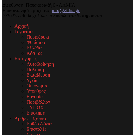
Διεύθυνση: Παπακυριαζή 6 - ΛΑΜΙΑ
Επικοινωνήστε μαζί μας:
info@efthia.gr
@2023 - efthia.gr. Όλα τα δικαιώματα διατηρούνται.
Αρχική
Γεγονότα
Περιφέρεια
Φθιώτιδα
Ελλάδα
Κόσμος
Κατηγορίες
Αυτοδιοίκηση
Πολιτική
Εκπαίδευση
Υγεία
Οικονομία
Ύπαιθρος
Εργασία
Περιβάλλον
ΤΥΠΟΣ
Επιστημη
Άρθρα – Σχόλια
Ευθέα Λόγια
Επιστολές
Στιγμές