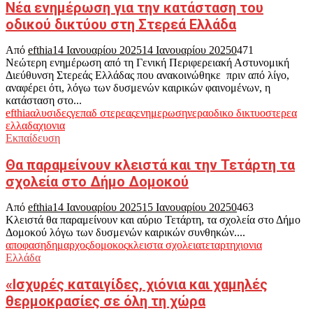
Νέα ενημέρωση για την κατάσταση του
οδικού δικτύου στη Στερεά Ελλάδα
Από
efthia
14 Ιανουαρίου 2025
14 Ιανουαρίου 2025
0
471
Νεώτερη ενημέρωση από τη Γενική Περιφερειακή Αστυνομική
Διεύθυνση Στερεάς Ελλάδας που ανακοινώθηκε πριν από λίγο,
αναφέρει ότι, λόγω των δυσμενών καιρικών φαινομένων, η
κατάσταση στο...
efthia
αλυσιδες
γεπαδ στερεας
ενημερωση
νερα
οδικο δικτυο
στερεα
ελλαδα
χιονια
Εκπαίδευση
Θα παραμείνουν κλειστά και την Τετάρτη τα
σχολεία στο Δήμο Δομοκού
Από
efthia
14 Ιανουαρίου 2025
15 Ιανουαρίου 2025
0
463
Κλειστά θα παραμείνουν και αύριο Τετάρτη, τα σχολεία στο Δήμο
Δομοκού λόγω των δυσμενών καιρικών συνθηκών....
αποφαση
δημαρχος
δομοκος
κλειστα σχολεια
τεταρτη
χιονια
Ελλάδα
«Ισχυρές καταιγίδες, χιόνια και χαμηλές
θερμοκρασίες σε όλη τη χώρα