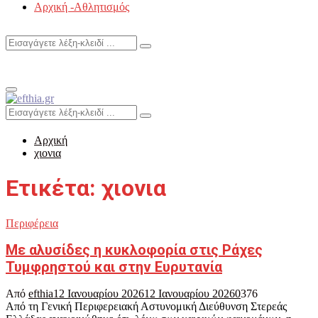
Αρχική -Αθλητισμός
Search
Search
for:
Primary
Menu
Search
Search
for:
Αρχική
χιονια
Ετικέτα: χιονια
Περιφέρεια
Με αλυσίδες η κυκλοφορία στις Ράχες
Τυμφρηστού και στην Ευρυτανία
Από
efthia
12 Ιανουαρίου 2026
12 Ιανουαρίου 2026
0
376
Από τη Γενική Περιφερειακή Αστυνομική Διεύθυνση Στερεάς