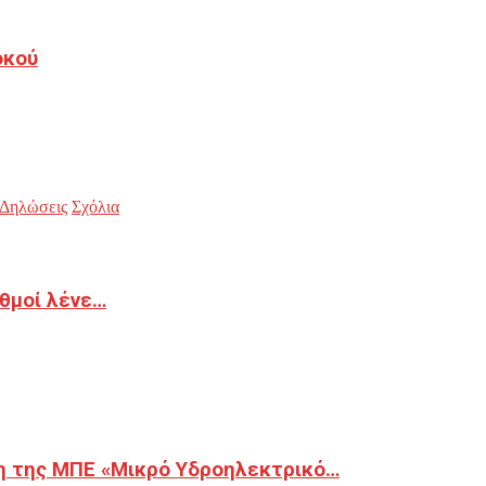
οκού
Δηλώσεις
Σχόλια
ιθμοί λένε…
η της ΜΠΕ «Μικρό Υδροηλεκτρικό…