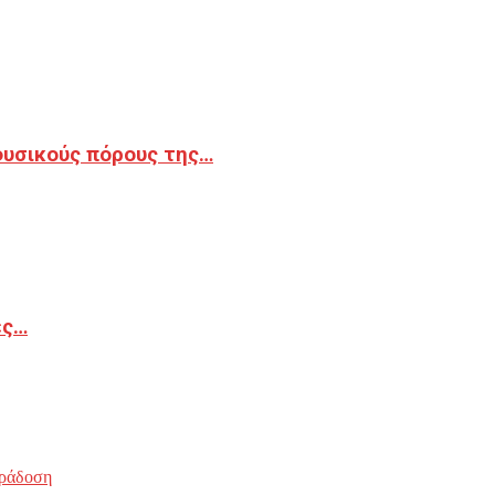
φυσικούς πόρους της…
ές…
ράδοση