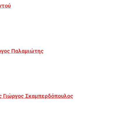
ντού
ργος Παλαμιώτης
ς Γιώργος Σκαμπερδόπουλος