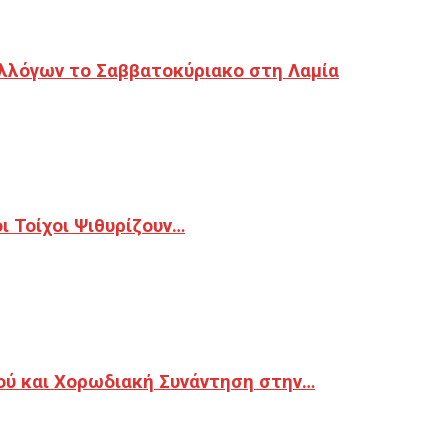
λλόγων το Σαββατοκύριακο στη Λαμία
 Τοίχοι Ψιθυρίζουν…
ού και Χορωδιακή Συνάντηση στην…