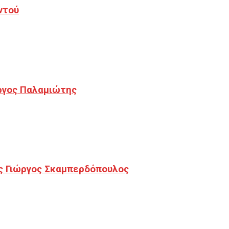
ντού
ργος Παλαμιώτης
ς Γιώργος Σκαμπερδόπουλος