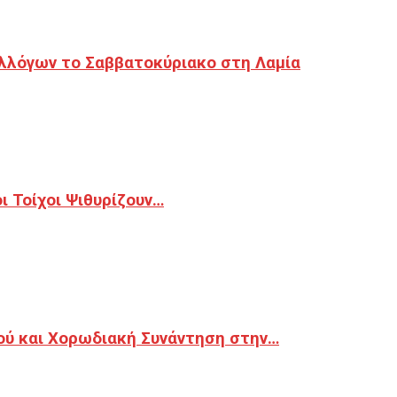
λλόγων το Σαββατοκύριακο στη Λαμία
 Τοίχοι Ψιθυρίζουν…
ού και Χορωδιακή Συνάντηση στην…