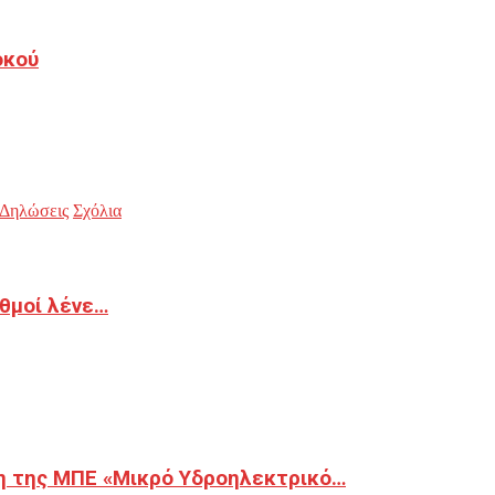
οκού
Δηλώσεις
Σχόλια
ιθμοί λένε…
η της ΜΠΕ «Μικρό Υδροηλεκτρικό…