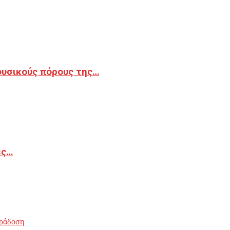
φυσικούς πόρους της…
ές…
ράδοση