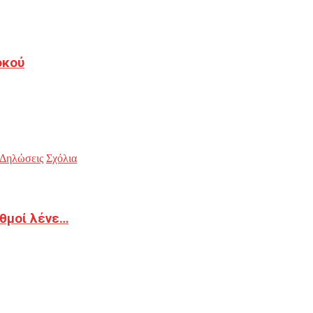
οκού
Δηλώσεις
Σχόλια
ιθμοί λένε…