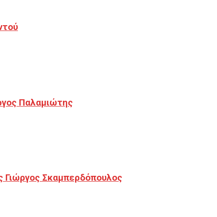
ντού
ργος Παλαμιώτης
ς Γιώργος Σκαμπερδόπουλος