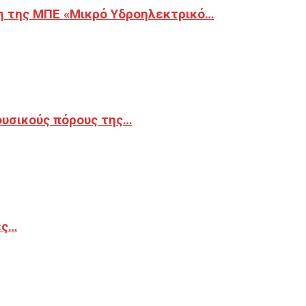
η της ΜΠΕ «Μικρό Υδροηλεκτρικό…
φυσικούς πόρους της…
ές…