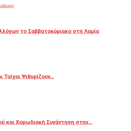
ράδοση
λλόγων το Σαββατοκύριακο στη Λαμία
 Τοίχοι Ψιθυρίζουν…
ού και Χορωδιακή Συνάντηση στην…